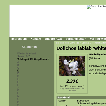
Impressum
Kontakt
Unsere AGB
Versandkosten
Vertrag wid
Sie sind hier:
Startseite
»
Schling & Kletterpflanze
Kategorien
Dolichos lablab 'white
Wieder lieferbar!
Weiße Hyazin
Samen A-Z
(10 Korn)
Schling & Kletterpflanzen
A
B
schnellwüchsig
C
wechselständig
D
E
achselständige
F
G
2,30
€
H
I
inkl. 7% Umsatzsteuer *
J
zzgl.Versandkosten, hier
K
klicken
L
M
Steckbrief
O
Familie:
Fabaceae
P
Schmetterlingsblütenge
R