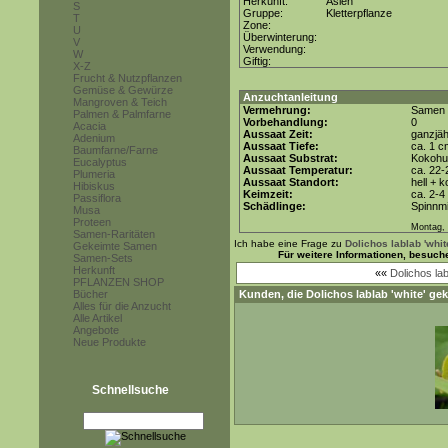
Herkunft:
Asien
S
Gruppe:
Kletterpflanze
T
Zone:
U
Überwinterung:
V
Verwendung:
W
Giftig:
X-Z
Frucht & Nutzpflanzen
Gemüse & Gewürze
Anzuchtanleitung
Mangroven & Teich
Vermehrung:
Samen
Palmen & Palmfarne
Vorbehandlung:
0
Acacia
Aussaat Zeit:
ganzjäh
Adenium
Aussaat Tiefe:
ca. 1 c
Baumfarne/Farne
Aussaat Substrat:
Kokohum
Eucalyptus
Aussaat Temperatur:
ca. 22-
Plumeria
Aussaat Standort:
hell + 
Hibiskus
Keimzeit:
ca. 2-
Passiflora
Schädlinge:
Spinnmi
Musa
Proteen
Montag, 
Samen-Raritäten
Ich habe eine Frage zu
Dolichos lablab 'whit
Gekeimte Samen
Für weitere Informationen, besuch
Samen-Sets
Herkunft
««
Dolichos la
PFLANZEN SHOP
Bücher
Kunden, die
Dolichos lablab 'white'
gek
Alles für die Anzucht
Alle Artikel
Angebote
Neue Produkte
Schnellsuche