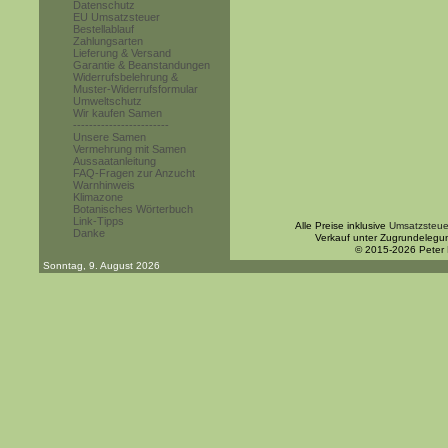
Datenschutz
EU Umsatzsteuer
Bestellablauf
Zahlungsarten
Lieferung & Versand
Garantie & Beanstandungen
Widerrufsbelehrung &
Muster-Widerrufsformular
Umweltschutz
Wir kaufen Samen
------------------------
Unsere Samen
Vermehrung mit Samen
Aussaatanleitung
FAQ-Fragen zur Anzucht
Warnhinweis
Klimazone
Botanisches Wörterbuch
Link-Tipps
Alle Preise inklusive
Umsatzsteue
Danke
Verkauf unter Zugrundelegu
© 2015-2026 Peter
Sonntag, 9. August 2026