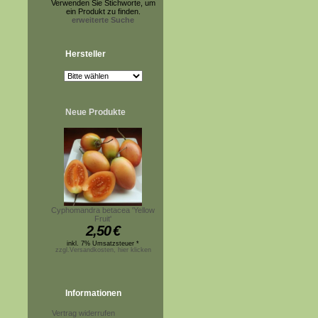
Verwenden Sie Stichworte, um
ein Produkt zu finden.
erweiterte Suche
Hersteller
Neue Produkte
Cyphomandra betacea 'Yellow
Fruit'
2,50
€
inkl. 7% Umsatzsteuer *
zzgl.Versandkosten, hier klicken
Informationen
Vertrag widerrufen