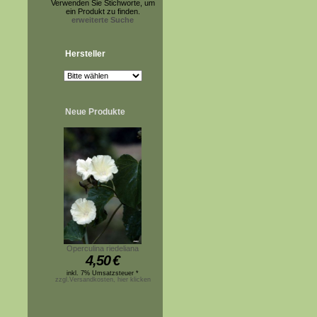
Verwenden Sie Stichworte, um
ein Produkt zu finden.
erweiterte Suche
Hersteller
Neue Produkte
Operculina riedeliana
4,50
€
inkl. 7% Umsatzsteuer *
zzgl.Versandkosten, hier klicken