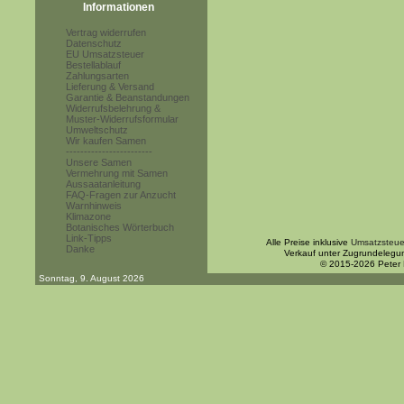
Informationen
Vertrag widerrufen
Datenschutz
EU Umsatzsteuer
Bestellablauf
Zahlungsarten
Lieferung & Versand
Garantie & Beanstandungen
Widerrufsbelehrung &
Muster-Widerrufsformular
Umweltschutz
Wir kaufen Samen
------------------------
Unsere Samen
Vermehrung mit Samen
Aussaatanleitung
FAQ-Fragen zur Anzucht
Warnhinweis
Klimazone
Botanisches Wörterbuch
Link-Tipps
Alle Preise inklusive
Umsatzsteue
Danke
Verkauf unter Zugrundelegu
© 2015-2026 Peter
Sonntag, 9. August 2026