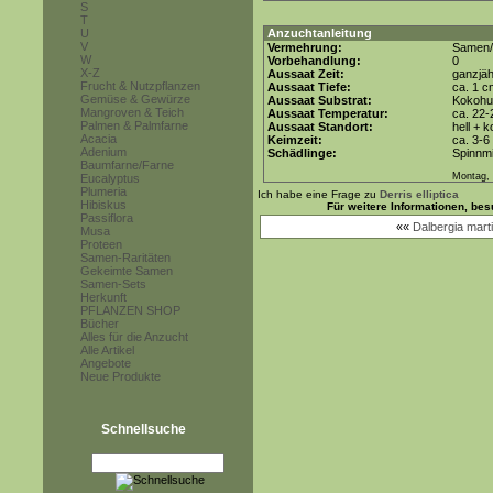
S
T
U
Anzuchtanleitung
V
Vermehrung:
Samen/
W
Vorbehandlung:
0
X-Z
Aussaat Zeit:
ganzjäh
Frucht & Nutzpflanzen
Aussaat Tiefe:
ca. 1 c
Gemüse & Gewürze
Aussaat Substrat:
Kokohum
Mangroven & Teich
Aussaat Temperatur:
ca. 22-
Palmen & Palmfarne
Aussaat Standort:
hell + 
Acacia
Keimzeit:
ca. 3-
Adenium
Schädlinge:
Spinnmi
Baumfarne/Farne
Montag, 
Eucalyptus
Plumeria
Ich habe eine Frage zu
Derris elliptica
Hibiskus
Für weitere Informationen, be
Passiflora
««
Dalbergia marti
Musa
Proteen
Samen-Raritäten
Gekeimte Samen
Samen-Sets
Herkunft
PFLANZEN SHOP
Bücher
Alles für die Anzucht
Alle Artikel
Angebote
Neue Produkte
Schnellsuche