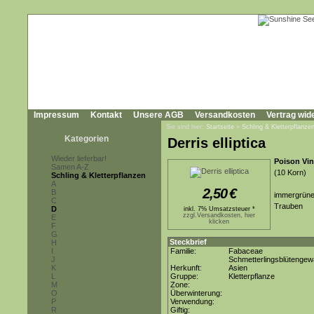
Impressum
Kontakt
Unsere AGB
Versandkosten
Vertrag wid
Sie sind hier:
Startseite
»
Schling & Kletterpflanze
Kategorien
Derris elliptica
Wieder lieferbar!
Poison Vi
Samen A-Z
(10 Korn)
Schling & Kletterpflanzen
A
2,50
€
B
immergrüne
C
Trauben
D
inkl. 7% Umsatzsteuer *
zzgl.Versandkosten, hier
E
klicken
F
G
Steckbrief
H
I
Familie:
Fabaceae
J
Schmetterlingsblütenge
K
Herkunft:
Asien
L
Gruppe:
Kletterpflanze
M
Zone:
O
Überwinterung:
P
Verwendung:
R
Giftig: