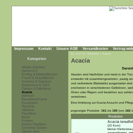
Impressum
Kontakt
Unsere AGB
Versandkosten
Vertrag wid
Sie sind hier:
Startseite
»
Acacia
Kategorien
Acacia
Wieder lieferbar!
Darstel
Samen A-Z
Schling & Kletterpflanzen
Akazien sind Harthölzer und meist in der Tr
Frucht & Nutzpflanzen
entweder mit zusammengesetzten, paarig ang
Gemüse & Gewürze
und verbreiterte Blattstiele) ausgestattet si
Mangroven & Teich
erscheinen in verschiedenen Gelbtönen, wei
Palmen & Palmfarne
Acacia
Ähren oder Rispen und bestehen aus zahlenr
Adenium
verströmen.
Baumfarne/Farne
Eucalyptus
Eine Anleitung zur Acacia-Anzucht und Pfleg
Plumeria
Hibiskus
angezeigte Produkte:
161
bis
180
(von
182
i
Passiflora
Produkte
Musa
Proteen
Acacia tenuifol
Samen-Raritäten
(10 Korn)
Gekeimte Samen
kleiner Kletterstr
Samen-Sets
angeordneten, gef