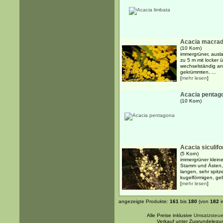
Acacia macrad
(10 Korn)
immergrüner, ausl
zu 5 m mit locker
wechselständig ang
gekrümmten, ...
[
mehr lesen
]
Acacia pentag
(10 Korn)
Acacia siculif
(5 Korn)
immergrüner kleine
Stamm und Ästen, 
langen, sehr spitz
kugelförmigen, gel
[
mehr lesen
]
angezeigte Produkte:
161
bis
180
(von
182
i
Alle Preise inklusive
Umsatzsteue
Verkauf unter Zugrundelegu