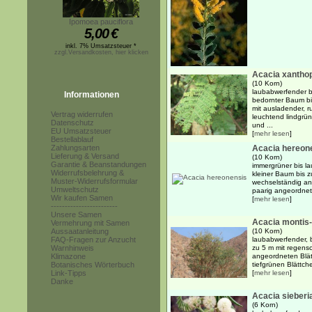
Ipomoea pauciflora
5,00
€
inkl. 7% Umsatzsteuer *
zzgl.Versandkosten, hier klicken
Acacia xantho
(10 Korn)
laubabwerfender b
Informationen
bedornter Baum bi
mit ausladender, r
Vertrag widerrufen
leuchtend lindgrün
Datenschutz
und ...
EU Umsatzsteuer
[
mehr lesen
]
Bestellablauf
Zahlungsarten
Acacia hereon
Lieferung & Versand
(10 Korn)
Garantie & Beanstandungen
immergrüner bis l
Widerrufsbelehrung &
kleiner Baum bis 
Muster-Widerrufsformular
wechselständig an
Umweltschutz
paarig angeordnete
Wir kaufen Samen
[
mehr lesen
]
------------------------
Unsere Samen
Acacia montis-
Vermehrung mit Samen
Aussaatanleitung
(10 Korn)
FAQ-Fragen zur Anzucht
laubabwerfender, 
Warnhinweis
zu 5 m mit regens
Klimazone
angeordneten Blät
Botanisches Wörterbuch
tiefgrünen Blättche
Link-Tipps
[
mehr lesen
]
Danke
Acacia sieberi
(6 Korn)