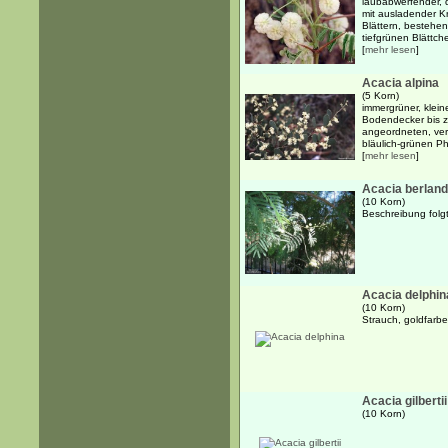
laubabwerfender, 
mit ausladender 
Blättern, bestehe
tiefgrünen Blättche
[
mehr lesen
]
Acacia alpina
(5 Korn)
immergrüner, klein
Bodendecker bis z
angeordneten, verk
bläulich-grünen Phy
[
mehr lesen
]
Acacia berland
(10 Korn)
Beschreibung folgt
Acacia delphin
(10 Korn)
Strauch, goldfarb
Acacia gilbertii
(10 Korn)