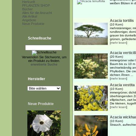
Herkunft
weißen Blüten in 
PFLANZEN SHOP
Bücher
Alles für die Anzucht
Alle Artikel
Angebote
Acacia tortilis
Neue Produkte
(10 Korn)
mehrstämmiger, mit
rundkroniger, dorn
grauer bis dunkelb
Schnellsuche
grünen, gefiederten
[
mehr lesen
]
Acacia verticil
(20 Korn)
Verwenden Sie Stichworte, um
immergrüner oder 
ein Produkt zu finden.
Baum bis zu 10 m
erweiterte Suche
wechselständig an
Phyllodien. Die cr
dichten Ähren ...
Hersteller
[
mehr lesen
]
Acacia vestita
(10 Korn)
immergrüner, dicht
überhängenden Zw
elliptischen, zart
Neue Produkte
Die kleinen, kugel
[
mehr lesen
]
Acacia wickha
(10 Korn)
Strauch, aufrecht