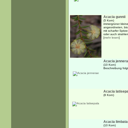
Acacia gunnii
(5 Korn)
immergrüner kleine
angeordneten, bis
mit scharfer Spitz
oder auch strahlen
[
mehr lesen
]
Acacia jenner
(10 Korn)
Beschreibung folgt.
Acacia latisep
(8 Korn)
Acacia limbata
(10 Korn)