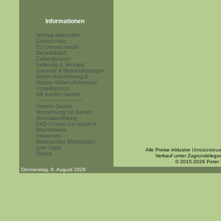
Informationen
Vertrag widerrufen
Datenschutz
EU Umsatzsteuer
Bestellablauf
Zahlungsarten
Lieferung & Versand
Garantie & Beanstandungen
Widerrufsbelehrung &
Muster-Widerrufsformular
Umweltschutz
Wir kaufen Samen
------------------------
Unsere Samen
Vermehrung mit Samen
Aussaatanleitung
FAQ-Fragen zur Anzucht
Warnhinweis
Klimazone
Botanisches Wörterbuch
Link-Tipps
Alle Preise inklusive
Umsatzsteue
Danke
Verkauf unter Zugrundelegu
© 2015-2026 Peter
Donnerstag, 6. August 2026