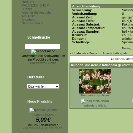
Herkunft
PFLANZEN SHOP
Anzuchtanleitung
Bücher
Vermehrung:
Samen/
Alles für die Anzucht
Vorbehandlung:
0
Alle Artikel
Aussaat Zeit:
ganzjäh
Angebote
Aussaat Tiefe:
ca. 0,5
Neue Produkte
Aussaat Substrat:
Kokohum
Aussaat Temperatur:
ca. 25
Aussaat Standort:
hell + 
Keimzeit:
ca. 2-
Schnellsuche
Düngen:
wöchent
Schädlinge:
Spinnmi
Montag, 
Ich habe eine Frage zu
Acacia latisepala
Verwenden Sie Stichworte, um
««
Acacia lateri
ein Produkt zu finden.
erweiterte Suche
Kunden, die
Acacia latisepala
gekauft h
Hersteller
Bauhinia corymbosa
Neue Produkte
Indigofera filifolia
Ipomoea jicama
5,00
€
inkl. 7% Umsatzsteuer *
zzgl.Versandkosten, hier klicken