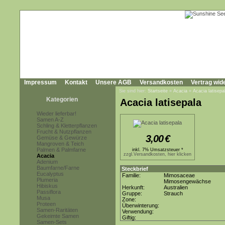
Impressum
Kontakt
Unsere AGB
Versandkosten
Vertrag wid
Sie sind hier:
Startseite
»
Acacia
»
Acacia latisepa
Kategorien
Acacia latisepala
Wieder lieferbar!
Samen A-Z
Schling & Kletterpflanzen
Frucht & Nutzpflanzen
3,00
€
Gemüse & Gewürze
Mangroven & Teich
Palmen & Palmfarne
inkl. 7% Umsatzsteuer *
zzgl.Versandkosten, hier klicken
Acacia
Adenium
Baumfarne/Farne
Steckbrief
Eucalyptus
Familie:
Mimosaceae
Plumeria
Mimosengewächse
Hibiskus
Herkunft:
Australien
Passiflora
Gruppe:
Strauch
Musa
Zone:
Proteen
Überwinterung:
Samen-Raritäten
Verwendung:
Gekeimte Samen
Giftig:
Samen-Sets