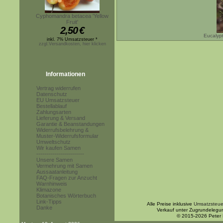
Cyphomandra betacea 'Yellow
Fruit'
2,50
€
Eucalypt
inkl. 7% Umsatzsteuer *
zzgl.Versandkosten, hier klicken
Informationen
Vertrag widerrufen
Datenschutz
EU Umsatzsteuer
Bestellablauf
Zahlungsarten
Lieferung & Versand
Garantie & Beanstandungen
Widerrufsbelehrung &
Muster-Widerrufsformular
Umweltschutz
Wir kaufen Samen
------------------------
Unsere Samen
Vermehrung mit Samen
Aussaatanleitung
FAQ-Fragen zur Anzucht
Warnhinweis
Klimazone
Botanisches Wörterbuch
Link-Tipps
Alle Preise inklusive
Umsatzsteue
Danke
Verkauf unter Zugrundelegu
© 2015-2026 Peter