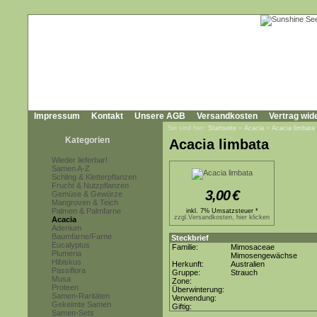
Impressum
Kontakt
Unsere AGB
Versandkosten
Vertrag wid
Sie sind hier:
Startseite
»
Acacia
»
Acacia limbata
Kategorien
Acacia limbata
Wieder lieferbar!
Samen A-Z
Schling & Kletterpflanzen
Frucht & Nutzpflanzen
3,00
€
Gemüse & Gewürze
Mangroven & Teich
Palmen & Palmfarne
inkl. 7% Umsatzsteuer *
zzgl.Versandkosten, hier klicken
Acacia
Adenium
Baumfarne/Farne
Steckbrief
Eucalyptus
Familie:
Mimosaceae
Plumeria
Mimosengewächse
Hibiskus
Herkunft:
Australien
Passiflora
Gruppe:
Strauch
Musa
Zone:
Proteen
Überwinterung:
Samen-Raritäten
Verwendung:
Gekeimte Samen
Giftig:
Samen-Sets