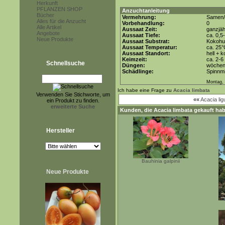
Herkunft
PFLANZEN SHOP
Anzuchtanleitung
Bücher
Vermehrung:
Samen/
Alles für die Anzucht
Vorbehandlung:
0
Alle Artikel
Aussaat Zeit:
ganzjäh
Angebote
Aussaat Tiefe:
ca. 0,5
Neue Produkte
Aussaat Substrat:
Kokohum
Aussaat Temperatur:
ca. 25
Aussaat Standort:
hell + 
Keimzeit:
ca. 2-
Schnellsuche
Düngen:
wöchent
Schädlinge:
Spinnmi
Montag, 
Ich habe eine Frage zu
Acacia limbata
Verwenden Sie Stichworte, um
««
Acacia lig
ein Produkt zu finden.
erweiterte Suche
Kunden, die
Acacia limbata
gekauft hab
Hersteller
Bauhinia galpinii
Neue Produkte