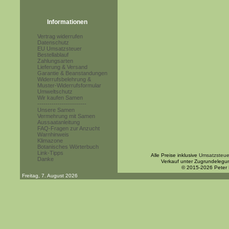
Informationen
Vertrag widerrufen
Datenschutz
EU Umsatzsteuer
Bestellablauf
Zahlungsarten
Lieferung & Versand
Garantie & Beanstandungen
Widerrufsbelehrung &
Muster-Widerrufsformular
Umweltschutz
Wir kaufen Samen
------------------------
Unsere Samen
Vermehrung mit Samen
Aussaatanleitung
FAQ-Fragen zur Anzucht
Warnhinweis
Klimazone
Botanisches Wörterbuch
Link-Tipps
Alle Preise inklusive
Umsatzsteue
Danke
Verkauf unter Zugrundelegu
© 2015-2026 Peter
Freitag, 7. August 2026