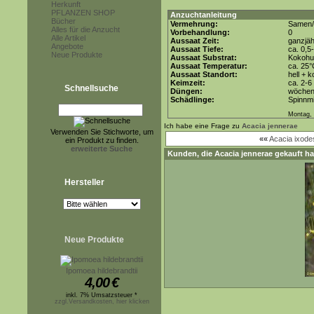
Herkunft
PFLANZEN SHOP
Anzuchtanleitung
Bücher
Vermehrung:
Samen/
Alles für die Anzucht
Vorbehandlung:
0
Alle Artikel
Aussaat Zeit:
ganzjäh
Angebote
Aussaat Tiefe:
ca. 0,5
Neue Produkte
Aussaat Substrat:
Kokohum
Aussaat Temperatur:
ca. 25
Aussaat Standort:
hell + 
Keimzeit:
ca. 2-
Schnellsuche
Düngen:
wöchent
Schädlinge:
Spinnmi
Montag, 
Ich habe eine Frage zu
Acacia jennerae
Verwenden Sie Stichworte, um
««
Acacia ixode
ein Produkt zu finden.
erweiterte Suche
Kunden, die
Acacia jennerae
gekauft ha
Hersteller
Neue Produkte
Ipomoea hildebrandtii
4,00
€
inkl. 7% Umsatzsteuer *
zzgl.Versandkosten, hier klicken