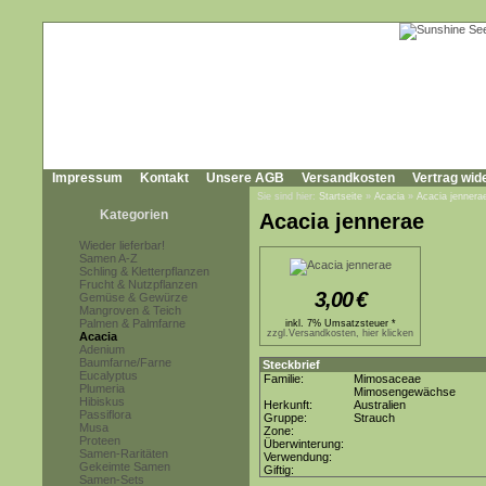
Impressum
Kontakt
Unsere AGB
Versandkosten
Vertrag wid
Sie sind hier:
Startseite
»
Acacia
»
Acacia jennera
Kategorien
Acacia jennerae
Wieder lieferbar!
Samen A-Z
Schling & Kletterpflanzen
Frucht & Nutzpflanzen
3,00
€
Gemüse & Gewürze
Mangroven & Teich
Palmen & Palmfarne
inkl. 7% Umsatzsteuer *
zzgl.Versandkosten, hier klicken
Acacia
Adenium
Baumfarne/Farne
Steckbrief
Eucalyptus
Familie:
Mimosaceae
Plumeria
Mimosengewächse
Hibiskus
Herkunft:
Australien
Passiflora
Gruppe:
Strauch
Musa
Zone:
Proteen
Überwinterung:
Samen-Raritäten
Verwendung:
Gekeimte Samen
Giftig:
Samen-Sets