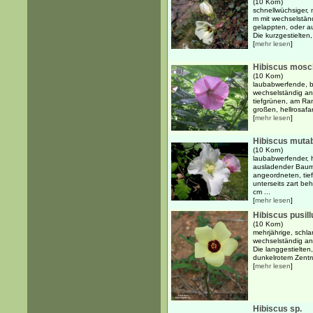
(10 Korn)
schnellwüchsiger, 
m mit wechselstän
gelappten, oder au
Die kurzgestielten
[
mehr lesen
]
Hibiscus mosc
(10 Korn)
laubabwerfende, b
wechselständig an
tiefgrünen, am Ra
großen, hellrosafa
[
mehr lesen
]
Hibiscus mutab
(10 Korn)
laubabwerfender, h
ausladender Baum 
angeordneten, tie
unterseits zart be
cm ...
[
mehr lesen
]
Hibiscus pusill
(10 Korn)
mehrjährige, schla
wechselständig an
Die langgestielten
dunkelrotem Zentr
[
mehr lesen
]
Hibiscus sp.