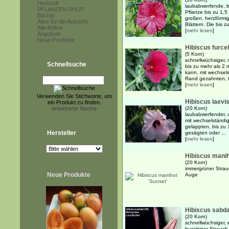
Herkunft
laubabwerfende, b
PFLANZEN SHOP
Pflanze bis zu 1,
Bücher
großen, herzförmi
Alles für die Anzucht
Blättern. Die bis z
Alle Artikel
[
mehr lesen
]
Angebote
Neue Produkte
Hibiscus furcel
(5 Korn)
schnellwüchsiger, 
Schnellsuche
bis zu mehr als 2
kann, mit wechsel
Rand gezahnten, ti
[
mehr lesen
]
Verwenden Sie Stichworte, um
Hibiscus laevi
ein Produkt zu finden.
erweiterte Suche
(20 Korn)
laubabwerfender, a
mit wechselständig
gelappten, bis zu 
Hersteller
gesägten oder ...
[
mehr lesen
]
Hibiscus manih
(20 Korn)
immergrüner Strauc
Neue Produkte
Auge
Hibiscus sabdar
(20 Korn)
schnellwüchsiger, 
buschiger Strauch 