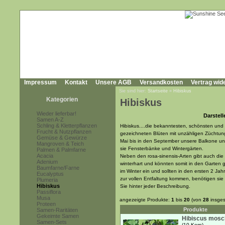
Impressum
Kontakt
Unsere AGB
Versandkosten
Vertrag wid
Sie sind hier:
Startseite
»
Hibiskus
Kategorien
Hibiskus
Wieder lieferbar!
Darstell
Samen A-Z
Schling & Kletterpflanzen
Hibiskus....die bekanntesten, schönsten und
Frucht & Nutzpflanzen
gezeichneten Blüten mit unzähligen Züchtun
Gemüse & Gewürze
Mai bis in den September unsere Balkone un
Mangroven & Teich
sie Fensterbänke und Wintergärten.
Palmen & Palmfarne
Acacia
Neben den rosa-sinensis-Arten gibt auch die 
Adenium
winterhart und könnten somit in den Garten 
Baumfarne/Farne
im Winter ein und sollten in den ersten 2 Ja
Eucalyptus
zur vollen Entfaltung kommen, benötigen sie
Plumeria
Hibiskus
Sie hinter jeder Beschreibung.
Passiflora
Musa
angezeigte Produkte:
1
bis
20
(von
28
insges
Proteen
Produkte
Samen-Raritäten
Gekeimte Samen
Hibiscus mosc
Samen-Sets
(10 Korn)