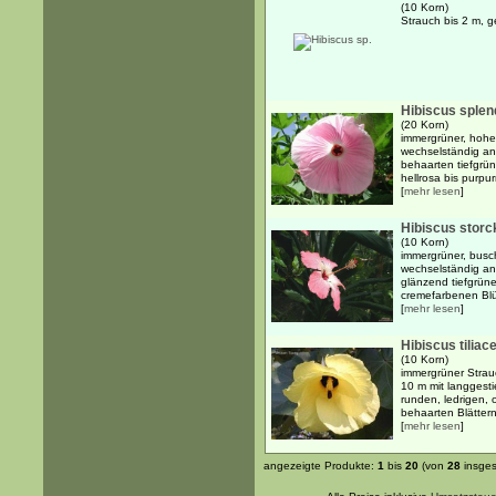
(10 Korn)
Strauch bis 2 m, g
Hibiscus sple
(20 Korn)
immergrüner, hoher
wechselständig an
behaarten tiefgrün
hellrosa bis purpur
[
mehr lesen
]
Hibiscus storck
(10 Korn)
immergrüner, busch
wechselständig ang
glänzend tiefgrün
cremefarbenen Blüt
[
mehr lesen
]
Hibiscus tiliac
(10 Korn)
immergrüner Strauc
10 m mit langgesti
runden, ledrigen, o
behaarten Blättern
[
mehr lesen
]
angezeigte Produkte:
1
bis
20
(von
28
insges