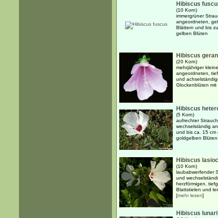
Hibiscus fuscu
(10 Korn)
immergrüner Strau
angeordneten, gel
Blättern und bis 
gelben Blüten
Hibiscus geran
(20 Korn)
mehrjähriger klein
angeordneten, tie
und achselständig
Glockenblüten mi
Hibiscus heter
(5 Korn)
aufrechter Strauch
wechselständig an
und bis ca. 15 cm
goldgelben Blüten
Hibiscus lasio
(10 Korn)
laubabwerfender St
und wechselständi
herzförmigen, tiefg
Blattstielen und lei
[
mehr lesen
]
Hibiscus lunari