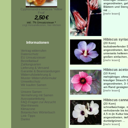
angeordneten, gel
Blättern und Sten
Cyphomandra betacea 'Yellow
mit ...
Fruit'
[
mehr lesen
]
2,50
€
inkl. 7% Umsatzsteuer *
zzgl.Versandkosten, hier klicken
Hibiscus syria
Informationen
(20 Korn)
laubabwerfender S
angeordneten, läng
Vertrag widerrufen
unterseits hellere
Datenschutz
großen einfachen, 
EU Umsatzsteuer
[
mehr lesen
]
Bestellablauf
Zahlungsarten
Lieferung & Versand
Hibiscus aceto
Garantie & Beanstandungen
(10 Korn)
Widerrufsbelehrung &
mehrjähriger, oftma
Muster-Widerrufsformular
krautiger Strauch 
Umweltschutz
angeordneten, 3- b
Wir kaufen Samen
am Rand gesägten B
------------------------
[
mehr lesen
]
Unsere Samen
Vermehrung mit Samen
Aussaatanleitung
Hibiscus cann
FAQ-Fragen zur Anzucht
(20 Korn)
Warnhinweis
schnellwüchsige, m
Klimazone
verholzende bis kr
Botanisches Wörterbuch
4,5 m (in Kultur b
Link-Tipps
angeordneten, tie
Danke
dunkelgrünen ...
[
mehr lesen
]