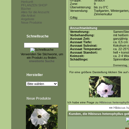
Gruppe:
Strauch
Herkunft
Zone:
9
PFLANZEN SHOP
Überwinterung:
bis zu 0°C
Bücher
Verwendung:
Topfgarten, Wintergarten
Alles für die Anzucht
Zimmerkultur
Alle Artikel
Giftig:
Angebote
Neue Produkte
Anzuchtanleitung
Vermehrung:
Samen/Stec
Vorbehandlung:
mit heißem
Schnellsuche
Aussaat Zeit:
ganzjährig
Aussaat Tiefe:
ca. 0,5 cm
Aussaat Substrat:
Kokohum od
Aussaat Temperatur:
ca. 22-25°
Aussaat Standort:
hell + kons
Verwenden Sie Stichworte, um
Keimzeit:
ca. 2-4 Wo
ein Produkt zu finden.
Schädlinge:
Spinnmilbe
erweiterte Suche
Donnerstag, 
Für eine größere Darstellung klicken Sie auf 
Hersteller
Neue Produkte
Ich habe eine Frage zu
Hibiscus heterophyll
««
Hibiscus 
Kunden, die
Hibiscus heterophyllus
gek