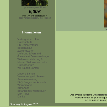
Ipomoea pauciflora
5,00
€
inkl. 7% Umsatzsteuer *
zzgl.Versandkosten, hier klicken
D
Informationen
Vertrag widerrufen
Datenschutz
EU Umsatzsteuer
Bestellablauf
Zahlungsarten
Lieferung & Versand
Garantie & Beanstandungen
Widerrufsbelehrung &
Muster-Widerrufsformular
Umweltschutz
Wir kaufen Samen
------------------------
Unsere Samen
Vermehrung mit Samen
Aussaatanleitung
FAQ-Fragen zur Anzucht
Warnhinweis
Klimazone
Botanisches Wörterbuch
Link-Tipps
Alle Preise inklusive
Umsatzsteue
Danke
Verkauf unter Zugrundelegu
© 2015-2026 Peter
Sonntag, 9. August 2026