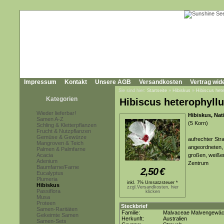
Impressum
Kontakt
Unsere AGB
Versandkosten
Vertrag wid
Sie sind hier:
Startseite
»
Hibiskus
»
Hibiscus hete
Kategorien
Hibiscus heterophyll
Wieder lieferbar!
Hibiskus, Nat
Samen A-Z
(5 Korn)
Schling & Kletterpflanzen
Frucht & Nutzpflanzen
Gemüse & Gewürze
aufrechter Str
Mangroven & Teich
angeordneten, 
Palmen & Palmfarne
Acacia
großen, weißen
Adenium
Zentrum
Baumfarne/Farne
2,50
€
Eucalyptus
Plumeria
inkl. 7% Umsatzsteuer *
Hibiskus
zzgl.Versandkosten, hier
Passiflora
klicken
Musa
Proteen
Steckbrief
Samen-Raritäten
Familie:
Malvaceae Malvengewä
Gekeimte Samen
Herkunft:
Australien
Samen-Sets