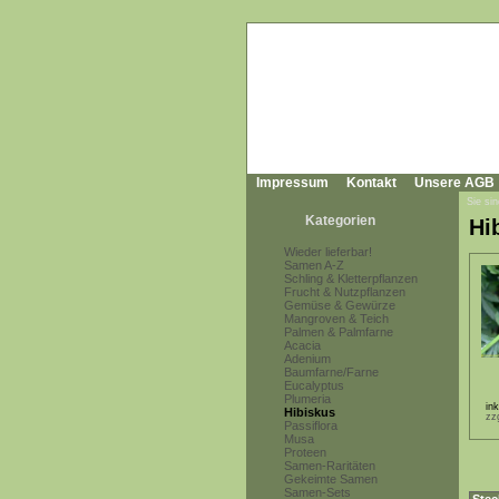
Impressum
Kontakt
Unsere AGB
Sie sin
Kategorien
Hi
Wieder lieferbar!
Samen A-Z
Schling & Kletterpflanzen
Frucht & Nutzpflanzen
Gemüse & Gewürze
Mangroven & Teich
Palmen & Palmfarne
Acacia
Adenium
Baumfarne/Farne
Eucalyptus
Plumeria
in
Hibiskus
zz
Passiflora
Musa
Proteen
Samen-Raritäten
Gekeimte Samen
Samen-Sets