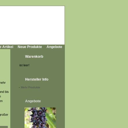
e Artikel
Neue Produkte
Angebote
Warenkorb
ist leer!
Hersteller Info
 mehr
-
Mehr Produkte
und bis
m
en
Angebote
großer