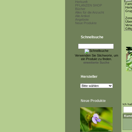
Stec
Herkunft
Fami
PFLANZEN SHOP
Herk
Bücher
Gru
Alles für die Anzucht
Alle Artikel
Zon
Angebote
Über
Neue Produkte
Ver
Gifti
Schnellsuche
Verwenden Sie Stichworte, um
ein Produkt zu finden.
erweiterte Suche
Hersteller
Neue Produkte
Ich ha
Kund