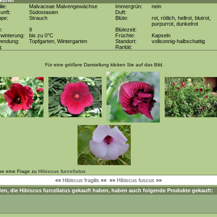
kbrief
lie:
Malvaceae Malvengewächse
Immergrün:
nein
unft:
Südostasien
Duft:
ppe:
Strauch
Blüte:
rot, rötlich, hellrot, blutrot,
purpurrot, dunkelrot
e:
9
Blütezeit:
winterung:
bis zu 0°C
Früchte:
Kapseln
wendung:
Topfgarten, Wintergarten
Standort:
vollsonnig-halbschattig
g:
Rarität:
Für eine größere Darstellung klicken Sie auf das Bild.
be eine Frage zu
Hibiscus furcellatus
««
Hibiscus fragilis
««
»»
Hibiscus fuscus
»»
en, die
Hibiscus furcellatus
gekauft haben, haben auch folgende Produkte gekauft: