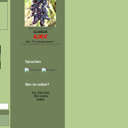
Mucuna pruriens
12,00EUR
6,00
€
inkl. 7% Umsatzsteuer *
zzgl.Versandkosten, hier klicken
Sprachen
Wer ist online?
Zur Zeit sind
266 Gäste
online.