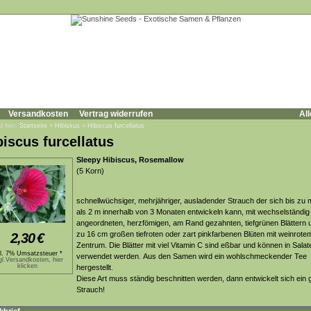
Versandkosten
Vertrag widerrufen
All
d hier:
Startseite
»
Hibiskus
»
Hibiscus furcellatus
biscus furcellatus
Sleepy Hibiscus, Rosemallow
(5 Korn)
schnellwüchsiger, mehrjähriger, ausladender Strauch der sich bis zu
als 2 m innerhalb von 3 Monaten entwickeln kann, mit wechselständig
angeordneten, herzfömigen, am Rand gezahnten, tiefgrünen Blättern 
zu 16 cm großen tiefroten oder zart pinkfarbenen Blüten mit weinrote
2,30
€
Zentrum. Die Blätter mit viel Vitamin C sind eßbar und können in Salat
kl. 7% Umsatzsteuer *
verwendet werden. Aus den Samen wird ein wohlschmeckender Tee
gl.Versandkosten, hier
klicken
hergestellt.
Diese Art muss ständig beschnitten werden, dann entwickelt sich ein 
Strauch!