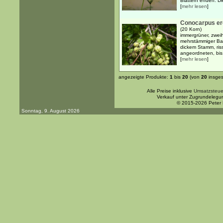
Blättern enden. Di
[
mehr lesen
]
Conocarpus er
(20 Korn)
immergrüner, zweih
mehrstämmiger Bau
dickem Stamm, riss
angeordneten, bis
[
mehr lesen
]
angezeigte Produkte:
1
bis
20
(von
20
insges
Alle Preise inklusive
Umsatzsteue
Verkauf unter Zugrundelegu
© 2015-2026 Peter
Sonntag, 9. August 2026