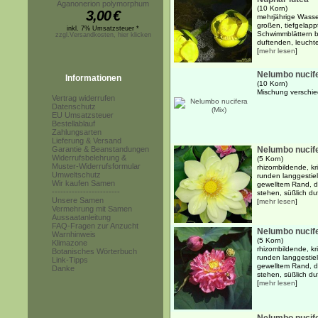
Aganonerion polymorphum
(10 Korn)
3,00
€
mehrjährige Wasse
großen, tiefgelapp
inkl. 7% Umsatzsteuer *
Schwimmblättern b
zzgl.Versandkosten, hier klicken
duftenden, leucht
[
mehr lesen
]
Nelumbo nucife
Informationen
(10 Korn)
Mischung verschie
Vertrag widerrufen
Datenschutz
EU Umsatzsteuer
Bestellablauf
Zahlungsarten
Lieferung & Versand
Garantie & Beanstandungen
Nelumbo nucife
Widerrufsbelehrung &
(5 Korn)
Muster-Widerrufsformular
rhizombildende, k
Umweltschutz
runden langgestiel
Wir kaufen Samen
gewelltem Rand, d
------------------------
stehen, süßlich du
Unsere Samen
[
mehr lesen
]
Vermehrung mit Samen
Aussaatanleitung
FAQ-Fragen zur Anzucht
Nelumbo nucife
Warnhinweis
(5 Korn)
Klimazone
rhizombildende, k
Botanisches Wörterbuch
runden langgestielt
Link-Tipps
gewelltem Rand, d
Danke
stehen, süßlich du
[
mehr lesen
]