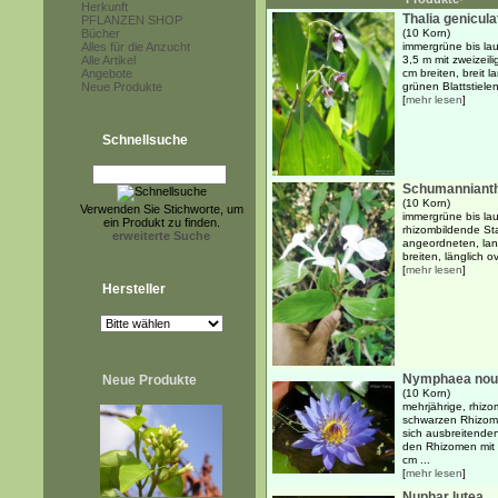
Herkunft
Thalia genicula
PFLANZEN SHOP
Bücher
(10 Korn)
Alles für die Anzucht
immergrüne bis la
Alle Artikel
3,5 m mit zweizei
Angebote
cm breiten, breit l
Neue Produkte
grünen Blattstielen.
[
mehr lesen
]
Schnellsuche
Schumanniant
(10 Korn)
Verwenden Sie Stichworte, um
immergrüne bis la
ein Produkt zu finden.
rhizombildende Sta
erweiterte Suche
angeordneten, lan
breiten, länglich ov
[
mehr lesen
]
Hersteller
Nymphaea nouch
Neue Produkte
(10 Korn)
mehrjährige, rhiz
schwarzen Rhizome
sich ausbreitenden
den Rhizomen mit l
cm ...
[
mehr lesen
]
Nuphar lutea