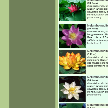
Nelumbo nucife
(10 Korn)
rhizombildende, k
runden langgestielt
gewelltem Rand, d
stehen, süßlich duf
[
mehr lesen
]
Nelumbo nucife
(10 Korn)
rhizombildende, k
langgestielten bläu
Rand, die ca. 1,5
süßlich duftende p
[
mehr lesen
]
Nelumbo nucife
(5 Korn)
rhizombildende, k
mittelgrüne Blätte
des Wassers stehen
goldgelbfarbene B
Nelumbo nucife
(10 Korn)
rhizombildende, k
runden langgestielt
gewelltem Rand, d
stehen, süßlich du
[
mehr lesen
]
Nelumbo nucife
(5 Korn)