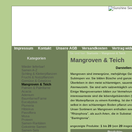
Impressum
Kontakt
Unsere AGB
Versandkosten
Vertrag wid
Sie sind hier:
Startseite
»
Mangroven & Teich
Kategorien
Mangroven & Teich
Wieder lieferbar!
Darstellen
Samen A-Z
Schling & Kletterpflanzen
Mangroven sind immergrüne, mehrjährige G
Frucht & Nutzpflanzen
Subtropen vor. Sie bilden Büsche und ganz
Gemüse & Gewürze
Überleben in den meist schlammigen, sauerst
Mangroven & Teich
Atemwurzeln. Sie sind sehr salzverträglich 
Palmen & Palmfarne
Acacia
Einige Mangrovenarten bilden zur Vermehrun
Adenium
interessanteste sind die lebendgebärenden (
Baumfarne/Farne
der Mutterpflanze zu einem Keimling. Ist der K
Eucalyptus
selbst in den schlammigen Boden pflanzt und
Plumeria
Hibiskus
Unser Sortiment an Mangroven enthalten sowo
Passiflora
"Rhizophora", als auch Arten, die in Substrat
Musa
"Barringtonia".
Proteen
Samen-Raritäten
angezeigte Produkte:
1
bis
20
(von
20
insges
Gekeimte Samen
Samen-Sets
Produkte-