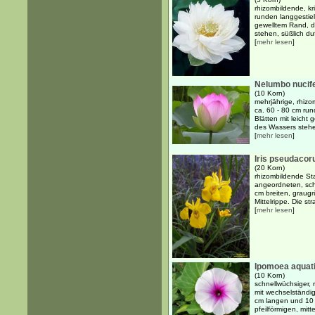
rhizombildende, k
runden langgestielt
gewelltem Rand, d
stehen, süßlich duf
[
mehr lesen
]
Nelumbo nucif
(10 Korn)
mehrjährige, rhiz
ca. 60 - 80 cm run
Blätten mit leicht
des Wassers stehe
[
mehr lesen
]
Iris pseudacor
(20 Korn)
rhizombildende Sta
angeordneten, sch
cm breiten, graugrü
Mittelrippe. Die st
[
mehr lesen
]
Ipomoea aquat
(10 Korn)
schnellwüchsiger, 
mit wechselständig
cm langen und 10 
pfeilförmigen, mitt