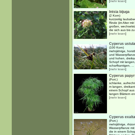
[
mehr lesen
]
Intsia bijuga
(2 Korn)
kurzzeitig laubabw
Rinde (im Alter mi
großen, wechselstä
die sich aus bis z
[
mehr lesen
]
Cyperus ustul
(100 Korn)
mehrjährige, horst
und Wasserpflanze
und hohen, dreik
Schopf mit langen,
scharfkantigen, ...
[
mehr lesen
]
Cyperus papyr
(Port.)
schlanke, aufrech
m langen, dreikant
einem Schopf aus 
langen Blättern en
[
mehr lesen
]
Cyperus exalt
(Port.)
mehrjährige, rhiz
Wasserpflanze mit
die in einem Schop