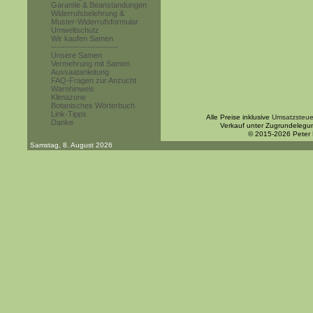
Garantie & Beanstandungen
Widerrufsbelehrung &
Muster-Widerrufsformular
Umweltschutz
Wir kaufen Samen
------------------------
Unsere Samen
Vermehrung mit Samen
Aussaatanleitung
FAQ-Fragen zur Anzucht
Warnhinweis
Klimazone
Botanisches Wörterbuch
Link-Tipps
Alle Preise inklusive
Umsatzsteue
Danke
Verkauf unter Zugrundelegu
© 2015-2026 Peter
Samstag, 8. August 2026