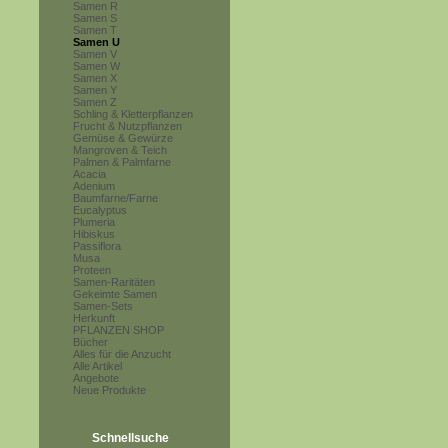
Samen R
Samen S
Samen T
Samen U
Samen V
Samen W
Samen X
Samen Y
Samen Z
Schling & Kletterpflanzen
Frucht & Nutzpflanzen
Gemüse & Gewürze
Mangroven & Teich
Palmen & Palmfarne
Acacia
Adenium
Baumfarne/Farne
Eucalyptus
Plumeria
Hibiskus
Passiflora
Musa
Proteen
Samen-Raritäten
Gekeimte Samen
Samen-Sets
Herkunft
PFLANZEN SHOP
Bücher
Alles für die Anzucht
Alle Artikel
Angebote
Neue Produkte
Schnellsuche