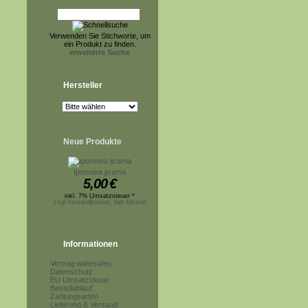
Verwenden Sie Stichworte, um
ein Produkt zu finden.
erweiterte Suche
Hersteller
Neue Produkte
Ipomoea jicama
5,00
€
inkl. 7% Umsatzsteuer *
zzgl.Versandkosten, hier klicken
Informationen
Vertrag widerrufen
Datenschutz
EU Umsatzsteuer
Bestellablauf
Zahlungsarten
Lieferung & Versand