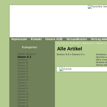
Impressum
Kontakt
Unsere AGB
Versandkosten
Vertrag wid
Sie sind hier:
Startseite
»
Samen A-Z
»
Samen U
Kategorien
Alle Artikel
Wieder lieferbar!
Samen A-Z
»
Samen U
»
Uvularia 
Samen A-Z
Uncinia 
Samen A
Ulex eur
Urodon d
Samen B
Urena lo
Samen C
Samen D
Samen E
Samen F
Samen G
Samen H
Samen I
Samen J
Samen K
Samen L
Samen M
Samen N
Samen O
Samen P
Samen Q