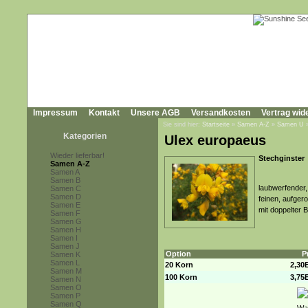
Impressum
Kontakt
Unsere AGB
Versandkosten
Vertrag wid
Sie sind hier:
Startseite
»
Samen A-Z
»
Samen U
Kategorien
Ulex europaeus
Wieder lieferbar!
Stechginster
Samen A-Z
Samen A
Samen B
laubwerfender,
Samen C
Samen D
feinen, aufger
Samen E
mit doppelter B
Samen F
Samen G
Samen H
Samen I
Samen J
Option
P
Samen K
Samen L
20 Korn
2,30
Samen M
100 Korn
3,75
Samen N
Samen O
Samen P
Samen Q