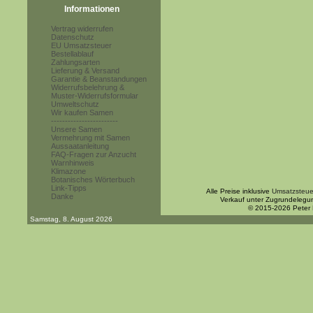
Informationen
Vertrag widerrufen
Datenschutz
EU Umsatzsteuer
Bestellablauf
Zahlungsarten
Lieferung & Versand
Garantie & Beanstandungen
Widerrufsbelehrung &
Muster-Widerrufsformular
Umweltschutz
Wir kaufen Samen
------------------------
Unsere Samen
Vermehrung mit Samen
Aussaatanleitung
FAQ-Fragen zur Anzucht
Warnhinweis
Klimazone
Botanisches Wörterbuch
Link-Tipps
Alle Preise inklusive
Umsatzsteue
Danke
Verkauf unter Zugrundelegu
© 2015-2026 Peter
Samstag, 8. August 2026