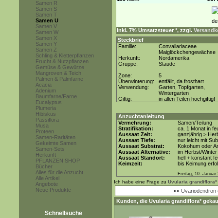
Samen R
Samen S
Samen T
Samen U
Samen V
inkl. 7% Umsatzsteuer *, zzgl.
Versandko
Samen W
Samen X
Steckbrief
Samen Y
Familie:
Convallariaceae
Samen Z
Maiglöckchengewächse
Schling & Kletterpflanzen
Herkunft:
Nordamerika
Frucht & Nutzpflanzen
Gruppe:
Staude
Gemüse & Gewürze
Mangroven & Teich
Zone:
5
Palmen & Palmfarne
Überwinterung:
entfällt, da frosthart
Acacia
Verwendung:
Garten, Topfgarten,
Adenium
Wintergarten
Baumfarne/Farne
Giftig:
in allen Teilen hochgiftig!
Eucalyptus
Plumeria
Hibiskus
Anzuchtanleitung
Passiflora
Vermehrung:
Samen/Teilung
Musa
Stratifikation:
ca. 1 Monat in f
Proteen
Aussaat Zeit:
ganzjährig > Her
Samen-Raritäten
Aussaat Tiefe:
nur leicht mit Su
Gekeimte Samen
Aussaat Substrat:
Kokohum oder An
Samen-Sets
Aussaat Alternative:
im Herbst/Winter
Herkunft
Aussaat Standort:
hell + konstant f
PFLANZEN SHOP
Keimzeit:
bis Keimung erfol
Bücher
Alles für die Anzucht
Freitag, 10. Januar
Alle Artikel
Ich habe eine Frage zu
Uvularia grandiflora*
Angebote
Neue Produkte
««
Uvariodendron 
Kunden, die
Uvularia grandiflora*
gekau
Schnellsuche