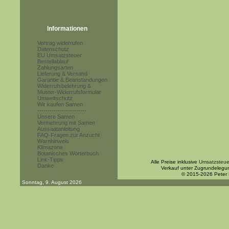
Informationen
Vertrag widerrufen
Datenschutz
EU Umsatzsteuer
Bestellablauf
Zahlungsarten
Lieferung & Versand
Garantie & Beanstandungen
Widerrufsbelehrung &
Muster-Widerrufsformular
Umweltschutz
Wir kaufen Samen
------------------------
Unsere Samen
Vermehrung mit Samen
Aussaatanleitung
FAQ-Fragen zur Anzucht
Warnhinweis
Klimazone
Botanisches Wörterbuch
Link-Tipps
Alle Preise inklusive
Umsatzsteue
Danke
Verkauf unter Zugrundelegu
© 2015-2026 Peter
Sonntag, 9. August 2026