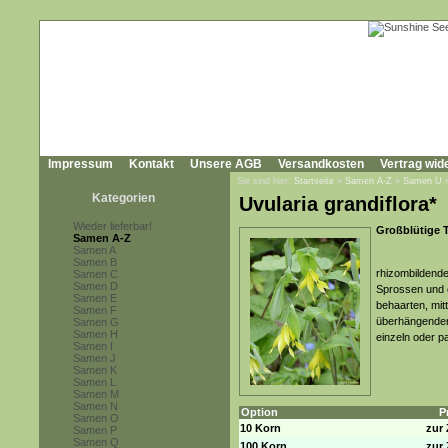
Impressum
Kontakt
Unsere AGB
Versandkosten
Vertrag wid
Sie sind hier:
Startseite
»
Samen A-Z
»
Samen U
Kategorien
Uvularia grandiflora*
Wieder lieferbar!
Großblütige 
Samen A-Z
Samen A
Samen B
rhizombildende
Samen C
Samen D
Sprossen und o
Samen E
behaarten, mitt
Samen F
überhängenden,
Samen G
Samen H
einzeln oder 
Samen I
Samen J
Samen K
Samen L
Samen M
Samen N
Option
P
Samen O
10 Korn
zur 
Samen P
Samen Q
100 Korn
zur 