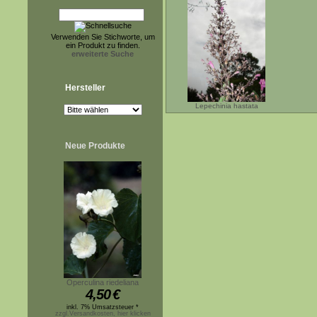
Verwenden Sie Stichworte, um
ein Produkt zu finden.
erweiterte Suche
Hersteller
Lepechinia hastata
Neue Produkte
Operculina riedeliana
4,50
€
inkl. 7% Umsatzsteuer *
zzgl.Versandkosten, hier klicken