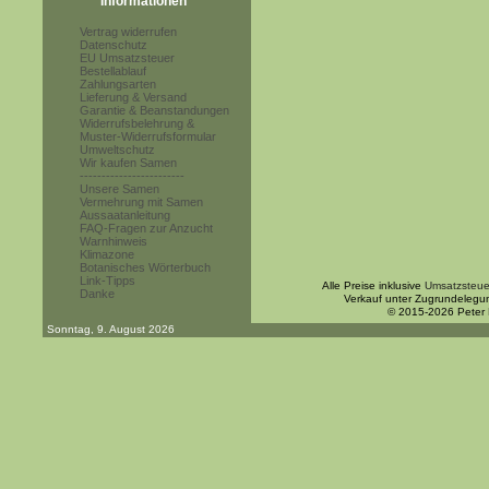
Informationen
Vertrag widerrufen
Datenschutz
EU Umsatzsteuer
Bestellablauf
Zahlungsarten
Lieferung & Versand
Garantie & Beanstandungen
Widerrufsbelehrung &
Muster-Widerrufsformular
Umweltschutz
Wir kaufen Samen
------------------------
Unsere Samen
Vermehrung mit Samen
Aussaatanleitung
FAQ-Fragen zur Anzucht
Warnhinweis
Klimazone
Botanisches Wörterbuch
Link-Tipps
Alle Preise inklusive
Umsatzsteue
Danke
Verkauf unter Zugrundelegu
© 2015-2026 Peter
Sonntag, 9. August 2026