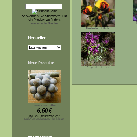
Verwenden Sie Stichworte, um
ein Produkt zu finden.
erweiterte Suche
Daviesia ulicifolia
Hersteller
Neue Produkte
Polygala virgata
Unonopsis pittieri
6,50
€
inkl. 7% Umsatzsteuer *
zzgl.Versandkosten, hier klicken