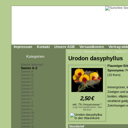
Impressum
Kontakt
Unsere AGB
Versandkosten
Vertrag wid
Sie sind hier:
Startseite
»
Samen A-Z
»
Samen U
Kategorien
Urodon dasyphyllus
Wieder lieferbar!
Flaumiger Er
Samen A-Z
Synonyme:
Pu
Samen A
Samen B
(10 Korn)
Samen C
Samen D
Samen E
immergrüner, k
Samen F
Zweigen und w
Samen G
Samen H
breiten, ellipt
2,50
€
Samen I
strahlend gold
Samen J
inkl. 7% Umsatzsteuer *
Zeichnungen e
Samen K
zzgl.Versandkosten, hier
Samen L
klicken
Samen M
Samen N
Samen O
Samen P
Samen Q
Steckbrief