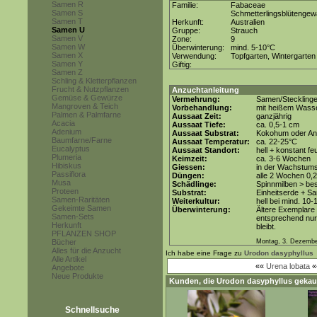
Samen R
Familie:
Fabaceae
Samen S
Schmetterlingsblütenge
Samen T
Herkunft:
Australien
Samen U
Gruppe:
Strauch
Samen V
Zone:
9
Samen W
Überwinterung:
mind. 5-10°C
Samen X
Verwendung:
Topfgarten, Wintergarten
Samen Y
Giftig:
Samen Z
Schling & Kletterpflanzen
Frucht & Nutzpflanzen
Anzuchtanleitung
Gemüse & Gewürze
Vermehrung:
Samen/Steckling
Mangroven & Teich
Vorbehandlung:
mit heißem Wasse
Palmen & Palmfarne
Aussaat Zeit:
ganzjährig
Acacia
Aussaat Tiefe:
ca. 0,5-1 cm
Adenium
Aussaat Substrat:
Kokohum oder Anz
Baumfarne/Farne
Aussaat Temperatur:
ca. 22-25°C
Eucalyptus
Aussaat Standort:
hell + konstant fe
Plumeria
Keimzeit:
ca. 3-6 Wochen
Hibiskus
Giessen:
in der Wachstums
Passiflora
Düngen:
alle 2 Wochen 0,
Musa
Schädlinge:
Spinnmilben > be
Proteen
Substrat:
Einheitserde + Sa
Samen-Raritäten
Weiterkultur:
hell bei mind. 10-
Gekeimte Samen
Überwinterung:
Ältere Exemplare
Samen-Sets
entsprechend nur 
Herkunft
bleibt.
PFLANZEN SHOP
Bücher
Montag, 3. Dezembe
Alles für die Anzucht
Ich habe eine Frage zu
Urodon dasyphyllus
Alle Artikel
««
Urena lobata
«
Angebote
Neue Produkte
Kunden, die
Urodon dasyphyllus
gekauf
Schnellsuche