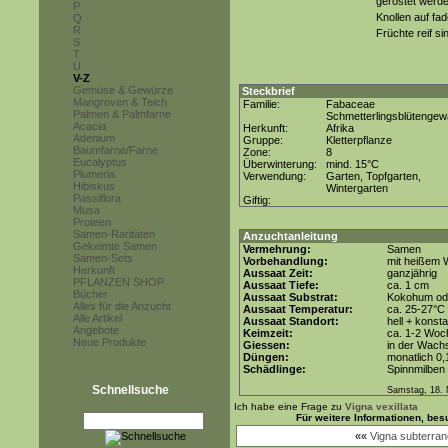
geröstet werde
P
Knollen auf fa
Q
R
Früchte reif sin
S
T
U
V-Z
Gemüse & Gewürze
Steckbrief
Mangroven & Teich
Familie:
Fabaceae
Palmen & Palmfarne
Schmetterlingsblütenge
Acacia
Herkunft:
Afrika
Adenium
Gruppe:
Kletterpflanze
Baumfarne/Farne
Zone:
8
Eucalyptus
Überwinterung:
mind. 15°C
Plumeria
Verwendung:
Garten, Topfgarten,
Hibiskus
Wintergarten
Passiflora
Giftig:
Musa
Proteen
Samen-Raritäten
Anzuchtanleitung
Gekeimte Samen
Vermehrung:
Samen
Samen-Sets
Vorbehandlung:
mit heißem 
Herkunft
Aussaat Zeit:
ganzjährig
PFLANZEN SHOP
Aussaat Tiefe:
ca. 1 cm
Bücher
Aussaat Substrat:
Kokohum ode
Alles für die Anzucht
Aussaat Temperatur:
ca. 25-27°C
Alle Artikel
Aussaat Standort:
hell + konsta
Angebote
Keimzeit:
ca. 1-2 Woc
Neue Produkte
Giessen:
in der Wach
Düngen:
monatlich 0
Schädlinge:
Spinnmilben
Schnellsuche
Samstag, 18.
Ich habe eine Frage zu
Vigna vexillata
Für weitere Informationen, be
««
Vigna subterra