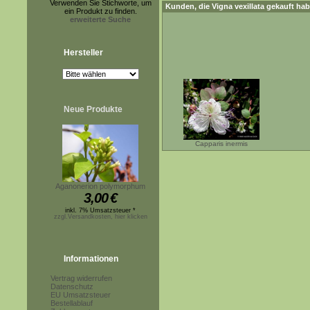
Verwenden Sie Stichworte, um
Kunden, die
Vigna vexillata
gekauft hab
ein Produkt zu finden.
erweiterte Suche
Hersteller
Neue Produkte
Capparis inermis
Aganonerion polymorphum
3,00
€
inkl. 7% Umsatzsteuer *
zzgl.Versandkosten, hier klicken
Informationen
Vertrag widerrufen
Datenschutz
EU Umsatzsteuer
Bestellablauf