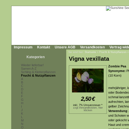
Impressum
Kontakt
Unsere AGB
Versandkosten
Vertrag wid
Sie sind hier:
Startseite
»
Frucht & Nutzpflanzen
Kategorien
Vigna vexillata
Wieder lieferbar!
Zombie Pea
Samen A-Z
Synonyme:
Ph
Schling & Kletterpflanzen
Frucht & Nutzpflanzen
(10 Korn)
A
B
C
mehrjähriger, 
D
oder Bodendeck
E
F
schmal lanzettl
2,50
€
G
aufrechten, la
H
inkl. 7% Umsatzsteuer *
gelber Zeichnu
I
zzgl.Versandkosten, hier
J
klicken
Verwendung
:
K
und Schoten w
L
oder gekocht v
M
N
Haut und crem
O