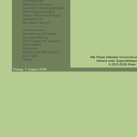
Zahlungsarten
Lieferung & Versand
Garantie & Beanstandungen
Widerrufsbelehrung &
Muster-Widerrufsformular
Umweltschutz
Wir kaufen Samen
------------------------
Unsere Samen
Vermehrung mit Samen
Aussaatanleitung
FAQ-Fragen zur Anzucht
Warnhinweis
Klimazone
Botanisches Wörterbuch
Link-Tipps
Alle Preise inklusive
Umsatzsteue
Danke
Verkauf unter Zugrundelegu
© 2015-2026 Peter
Freitag, 7. August 2026