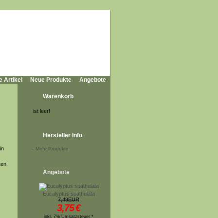
e Artikel
Neue Produkte
Angebote
Warenkorb
ist leer!
Hersteller Info
in
-
Mehr Produkte
ten
Angebote
Eucalyptus spathulata
7,49EUR
3,75
€
inkl. 7% Umsatzsteuer *