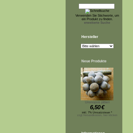
Verwenden Sie Stichworte, um
ein Produkt zu finden.
erweiterte Suche
Hersteller
Neue Produkte
Unonopsis pittieri
6,50
€
inkl. 7% Umsatzsteuer *
zzgl.Versandkosten, hier klicken