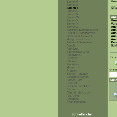
Ver
Samen R
Samen S
Gifti
Samen T
Samen U
Samen V
Anz
Samen W
Samen X
Ver
Samen Y
Vor
Samen Z
Auss
Schling & Kletterpflanzen
Auss
Frucht & Nutzpflanzen
Auss
Gemüse & Gewürze
Aus
Mangroven & Teich
Auss
Palmen & Palmfarne
Keim
Acacia
Schä
Adenium
Baumfarne/Farne
Eucalyptus
Für e
Plumeria
Hibiskus
Passiflora
Musa
Ich ha
Proteen
Samen-Raritäten
Gekeimte Samen
Samen-Sets
Kund
Herkunft
PFLANZEN SHOP
Bücher
Alles für die Anzucht
Alle Artikel
C
Angebote
Neue Produkte
Schnellsuche