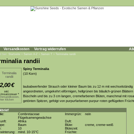
Versandkosten
Vertrag widerrufen
All
d hier:
Startseite
»
Samen A-Z
»
Samen T
»
Terminalia randii
rminalia randii
Spiny Terminalia
(10 Korn)
2,00
€
laubabwerfender Strauch oder kleiner Baum bis zu 12 m mit wechselständig
angeordneten, umgekehrt eiförmigen, hellgrünen bis bläulich-grünen Blättern 
inkl.
Umsatzsteuer *
Büscheln und bis zu 3 cm langen, cremefarbenen Blüten, manchmal mit rosa
.Versandkosten,
hier klicken
getönten Spitzen, gefolgt von purpurfarbenen purpur-roten geflügelten Früch
kbrief
lie:
Combretaceae
Immergrün:
nein
Flügelsamengewächse
unft:
Afrika
Duft:
ppe:
Baum
Blüte:
creme, creme-weiß
e:
10
Blütezeit:
winterung:
mind. 10-15°C
Früchte: