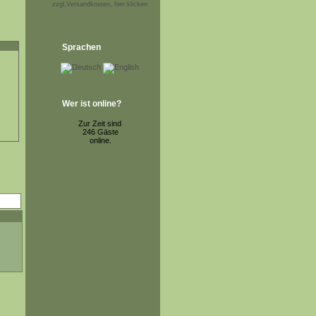
zzgl.Versandkosten, hier klicken
Sprachen
Wer ist online?
Zur Zeit sind
246 Gäste
online.