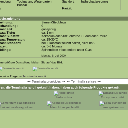
wendung:
Topfgarten, Wintergarten,
Standort:
halbschattig-sonnig
Bonsai
g:
Rarität:
uchtanleitung
mehrung:
Samen/Stecklinge
behandlung:
0
aat Zeit:
ganzjährig
aat Tiefe:
ca. 1 cm
aat Substrat:
Kokohum oder Anzuchterde + Sand oder Perlite
saat Temperatur:
ca. 25-30°C
aat Standort:
hell + konstant feucht halten, nicht naß
zeit:
ca. 3-6 Monate
dlinge:
Spinnmilben > besonders unter Glas
Montag, 6. Juli 2009
ine größere Darstellung klicken Sie auf das Bild.
be eine Frage zu
Terminalia randii
««
Terminalia prunioides
««
»»
Terminalia sericea
»»
en, die
Terminalia randii
gekauft haben, haben auch folgende Produkte gekauft:
Hebe stricta
Eucalyptus curtisii
ombretum elaeagnoides
Adenolobus pechuellii
Leea guineensis