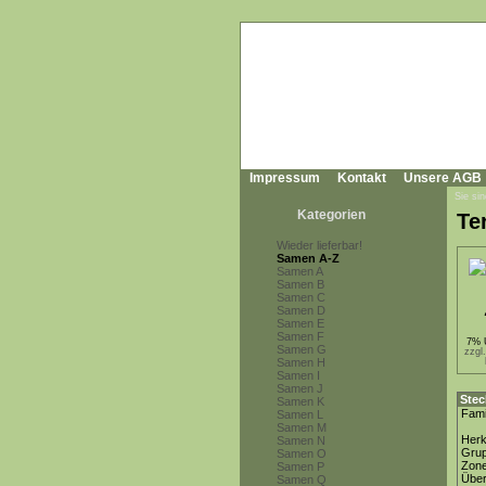
Impressum
Kontakt
Unsere AGB
Sie sin
Kategorien
Te
Wieder lieferbar!
Samen A-Z
Samen A
Samen B
Samen C
Samen D
Samen E
Samen F
7% 
Samen G
zzgl
Samen H
Samen I
Samen J
Stec
Samen K
Fami
Samen L
Samen M
Herk
Samen N
Gru
Samen O
Zon
Samen P
Über
Samen Q