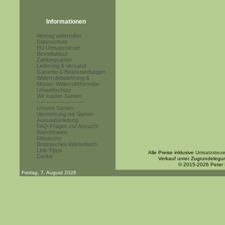
Informationen
Vertrag widerrufen
Datenschutz
EU Umsatzsteuer
Bestellablauf
Zahlungsarten
Lieferung & Versand
Garantie & Beanstandungen
Widerrufsbelehrung &
Muster-Widerrufsformular
Umweltschutz
Wir kaufen Samen
------------------------
Unsere Samen
Vermehrung mit Samen
Aussaatanleitung
FAQ-Fragen zur Anzucht
Warnhinweis
Klimazone
Botanisches Wörterbuch
Link-Tipps
Alle Preise inklusive
Umsatzsteue
Danke
Verkauf unter Zugrundelegu
© 2015-2026 Peter
Freitag, 7. August 2026