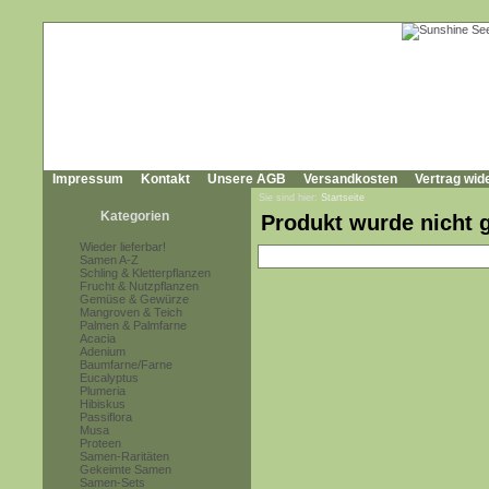
Impressum
Kontakt
Unsere AGB
Versandkosten
Vertrag wid
Sie sind hier:
Startseite
Kategorien
Produkt wurde nicht 
Wieder lieferbar!
Samen A-Z
Schling & Kletterpflanzen
Frucht & Nutzpflanzen
Gemüse & Gewürze
Mangroven & Teich
Palmen & Palmfarne
Acacia
Adenium
Baumfarne/Farne
Eucalyptus
Plumeria
Hibiskus
Passiflora
Musa
Proteen
Samen-Raritäten
Gekeimte Samen
Samen-Sets