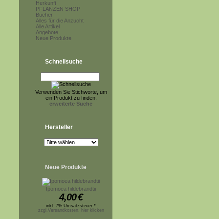
Herkunft
PFLANZEN SHOP
Bücher
Alles für die Anzucht
Alle Artikel
Angebote
Neue Produkte
Schnellsuche
Verwenden Sie Stichworte, um
ein Produkt zu finden.
erweiterte Suche
Hersteller
Neue Produkte
Ipomoea hildebrandtii
4,00
€
inkl. 7% Umsatzsteuer *
zzgl.Versandkosten, hier klicken