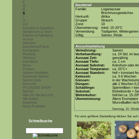
P
Steckbrief
Q
Familie:
Loganiaceae
R
Brechnussgewächse
S
Herkunft:
Afrika
T
Gruppe:
Strauch
U
Zone:
10
V-Z
Überwinterung:
mind. 15-20°C
Gemüse & Gewürze
Verwendung:
Topfgarten, Wintergarten
Mangroven & Teich
Giftig:
Samen, Rinde
Palmen & Palmfarne
Acacia
Adenium
Anzuchtanleitung
Baumfarne/Farne
Eucalyptus
Vermehrung:
Samen
Plumeria
Vorbehandlung:
ca. 24 Std. im l
Hibiskus
Aussaat Zeit:
ganzjährig
Passiflora
Aussaat Tiefe:
ca. 1 cm
Musa
Aussaat Substrat:
Kokohum oder An
Proteen
Aussaat Temperatur:
ca. 25°C+
Samen-Raritäten
Aussaat Standort:
hell + konstant fe
Gekeimte Samen
Keimzeit:
ca. 3-6 Wochen
Samen-Sets
Giessen:
in der Wachstum
Herkunft
Düngen:
alle 2 Wochen 0,
PFLANZEN SHOP
Schädlinge:
Spinnmilben > be
Bücher
Substrat:
Einheitserde + Sa
Alles für die Anzucht
Weiterkultur:
hell bei ca. 15-20
Alle Artikel
Überwinterung:
Ältere Exemplare 
Angebote
Wurzelballen nicht
Neue Produkte
Samstag, 10. Oktob
Für eine größere Darstellung klicken Sie auf 
Schnellsuche