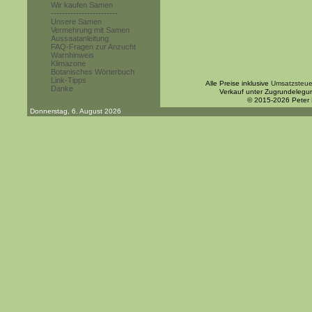
Wir kaufen Samen
------------------------
Unsere Samen
Vermehrung mit Samen
Aussaatanleitung
FAQ-Fragen zur Anzucht
Warnhinweis
Klimazone
Botanisches Wörterbuch
Link-Tipps
Alle Preise inklusive
Umsatzsteue
Danke
Verkauf unter Zugrundelegu
© 2015-2026 Peter
Donnerstag, 6. August 2026