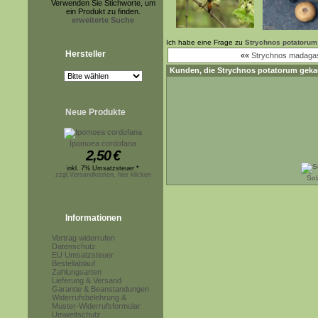
Verwenden Sie Stichworte, um
ein Produkt zu finden.
erweiterte Suche
Ich habe eine Frage zu
Strychnos potatorum
Hersteller
««
Strychnos madagas
Kunden, die
Strychnos potatorum
gekau
Neue Produkte
Ipomoea cordofana
2,50
€
inkl. 7% Umsatzsteuer *
zzgl.Versandkosten, hier klicken
So
Informationen
Vertrag widerrufen
Datenschutz
EU Umsatzsteuer
Bestellablauf
Zahlungsarten
Lieferung & Versand
Garantie & Beanstandungen
Widerrufsbelehrung &
Muster-Widerrufsformular
Umweltschutz