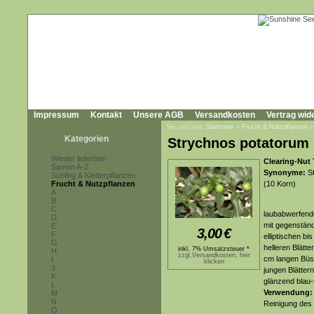
Impressum
Kontakt
Unsere AGB
Versandkosten
Vertrag wid
Sie sind hier:
Startseite
»
Frucht & Nutzpflanzen
Kategorien
Strychnos potatorum
Wieder lieferbar!
Clearing-Nut 
Samen A-Z
Synonyme:
St
Schling & Kletterpflanzen
Frucht & Nutzpflanzen
(10 Korn)
A
B
C
laubabwerfende
D
mit gegenständ
E
3,00
€
F
elliptischen bi
G
helleren Blätt
inkl. 7% Umsatzsteuer *
H
zzgl.Versandkosten, hier
cm langen Büsc
I
klicken
J
jungen Blättern
K
glänzend blau-
L
Verwendung
M
N
Reinigung des
O