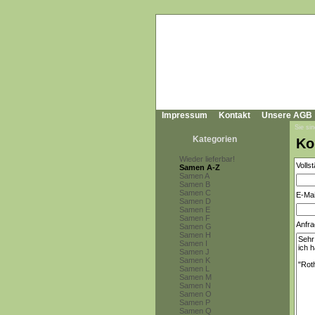
Impressum
Kontakt
Unsere AGB
Sie sin
Kategorien
Ko
Wieder lieferbar!
Volls
Samen A-Z
Samen A
Samen B
Samen C
E-Mai
Samen D
Samen E
Samen F
Anfra
Samen G
Samen H
Samen I
Samen J
Samen K
Samen L
Samen M
Samen N
Samen O
Samen P
Samen Q