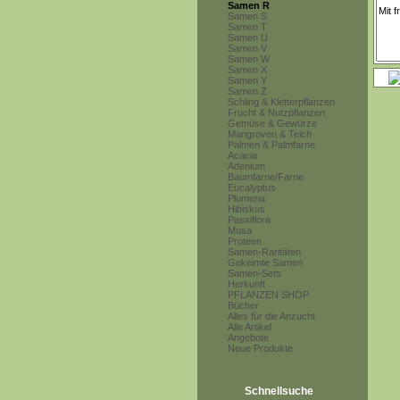
Samen R
Samen S
Samen T
Samen U
Samen V
Samen W
Samen X
Samen Y
Samen Z
Schling & Kletterpflanzen
Frucht & Nutzpflanzen
Gemüse & Gewürze
Mangroven & Teich
Palmen & Palmfarne
Acacia
Adenium
Baumfarne/Farne
Eucalyptus
Plumeria
Hibiskus
Passiflora
Musa
Proteen
Samen-Raritäten
Gekeimte Samen
Samen-Sets
Herkunft
PFLANZEN SHOP
Bücher
Alles für die Anzucht
Alle Artikel
Angebote
Neue Produkte
Schnellsuche