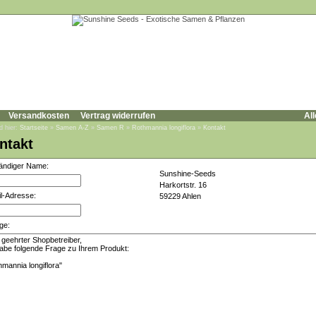
Versandkosten
Vertrag widerrufen
All
d hier:
Startseite
»
Samen A-Z
»
Samen R
»
Rothmannia longiflora
»
Kontakt
ntakt
tändiger Name:
Sunshine-Seeds
Harkortstr. 16
l-Adresse:
59229 Ahlen
ge: