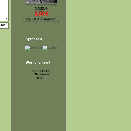
Mucuna monosperma
5,00EUR
2,50
€
inkl. 7% Umsatzsteuer *
zzgl.Versandkosten, hier klicken
Sprachen
Wer ist online?
Zur Zeit sind
365 Gäste
online.