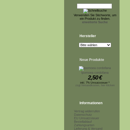
Verwenden Sie Stichworte, um
ein Produkt zu finden.
erweiterte Suche
Hersteller
Neue Produkte
Ipomoea cordofana
2,50
€
inkl. 7% Umsatzsteuer *
zzgl.Versandkosten, hier klicken
Informationen
Vertrag widerrufen
Datenschutz
EU Umsatzsteuer
Bestellablauf
Zahlungsarten
Lieferung & Versand