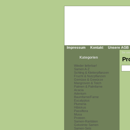
Impressum
Kontakt
Unsere AGB
Sie sin
Kategorien
Pr
Wieder lieferbar!
Samen A-Z
Schling & Kletterpflanzen
Frucht & Nutzpflanzen
Gemüse & Gewürze
Mangroven & Teich
Palmen & Palmfarne
Acacia
Adenium
Baumfarne/Farne
Eucalyptus
Plumeria
Hibiskus
Passiflora
Musa
Proteen
Samen-Raritäten
Gekeimte Samen
Samen-Sets