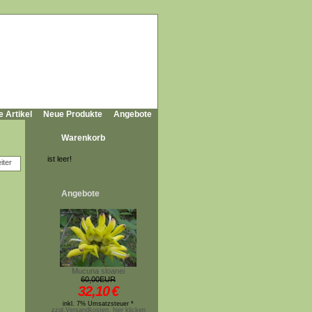
e Artikel
Neue Produkte
Angebote
Warenkorb
ist leer!
Angebote
Mucuna sloanei
60,00EUR
32,10
€
inkl. 7% Umsatzsteuer *
zzgl.Versandkosten, hier klicken