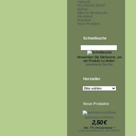
Herkunft
PFLANZEN SHOP
Bücher
Alles für die Anzucht
Alle Artikel
Angebote
Neue Produkte
Schnellsuche
Verwenden Sie Stichworte, um
ein Produkt zu finden.
erweiterte Suche
Hersteller
Neue Produkte
Ipomoea cordofana
2,50
€
inkl. 7% Umsatzsteuer *
zzgl.Versandkosten, hier klicken