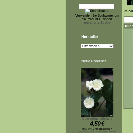
Ich ha
Verwenden Sie Stichworte, um
ein Produkt zu finden.
erweiterte Suche
Kund
Hersteller
Neue Produkte
Operculina riedeliana
4,50
€
inkl. 7% Umsatzsteuer *
zzgl.Versandkosten, hier klicken