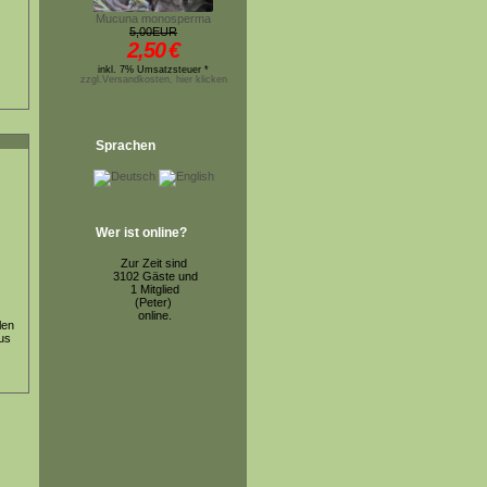
Mucuna monosperma
5,00EUR
2,50
€
inkl. 7% Umsatzsteuer *
zzgl.Versandkosten, hier klicken
Sprachen
Wer ist online?
Zur Zeit sind
3102 Gäste und
1 Mitglied
(Peter)
online.
len
us