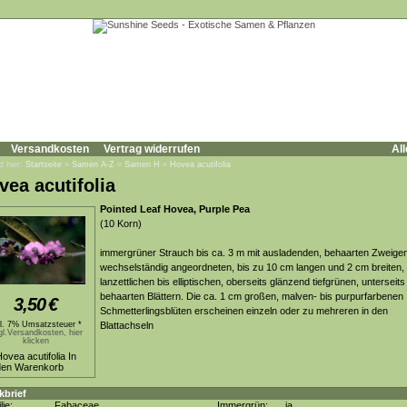
Versandkosten
Vertrag widerrufen
All
d hier:
Startseite
»
Samen A-Z
»
Samen H
»
Hovea acutifolia
vea acutifolia
Pointed Leaf Hovea, Purple Pea
(10 Korn)
immergrüner Strauch bis ca. 3 m mit ausladenden, behaarten Zweige
wechselständig angeordneten, bis zu 10 cm langen und 2 cm breiten,
lanzettlichen bis elliptischen, oberseits glänzend tiefgrünen, unterseits
behaarten Blättern. Die ca. 1 cm großen, malven- bis purpurfarbenen
3,50
€
Schmetterlingsblüten erscheinen einzeln oder zu mehreren in den
kl. 7% Umsatzsteuer *
Blattachseln
gl.Versandkosten, hier
klicken
kbrief
lie:
Fabaceae
Immergrün:
ja