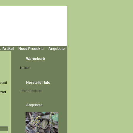
e Artikel
Neue Produkte
Angebote
Warenkorb
ist leer!
Hersteller Info
n und
-
Mehr Produkte
 zart
Angebote