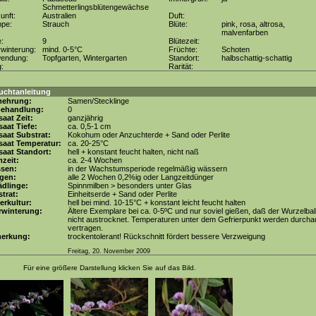
Schmetterlingsblütengewächse
unft:
Australien
Duft:
ppe:
Strauch
Blüte:
pink, rosa, altrosa,
malvenfarben
e:
9
Blütezeit:
winterung:
mind. 0-5°C
Früchte:
Schoten
wendung:
Topfgarten, Wintergarten
Standort:
halbschattig-schattig
g:
Rarität:
uchtanleitung
mehrung:
Samen/Stecklinge
behandlung:
0
aat Zeit:
ganzjährig
aat Tiefe:
ca. 0,5-1 cm
aat Substrat:
Kokohum oder Anzuchterde + Sand oder Perlite
saat Temperatur:
ca. 20-25°C
aat Standort:
hell + konstant feucht halten, nicht naß
zeit:
ca. 2-4 Wochen
ssen:
in der Wachstumsperiode regelmäßig wässern
gen:
alle 2 Wochen 0,2%ig oder Langzeitdünger
dlinge:
Spinnmilben > besonders unter Glas
trat:
Einheitserde + Sand oder Perlite
erkultur:
hell bei mind. 10-15°C + konstant leicht feucht halten
rwinterung:
Ältere Exemplare bei ca. 0-5ºC und nur soviel gießen, daß der Wurzelbal
nicht austrocknet. Temperaturen unter dem Gefrierpunkt werden durcha
vertragen.
erkung:
trockentolerant! Rückschnitt fördert bessere Verzweigung
Freitag, 20. November 2009
Für eine größere Darstellung klicken Sie auf das Bild.