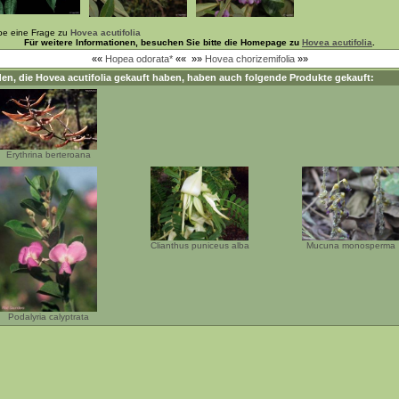
be eine Frage zu
Hovea acutifolia
Für weitere Informationen, besuchen Sie bitte die Homepage zu
Hovea acutifolia
.
««
Hopea odorata*
««
»»
Hovea chorizemifolia
»»
en, die
Hovea acutifolia
gekauft haben, haben auch folgende Produkte gekauft:
Erythrina berteroana
Clianthus puniceus alba
Mucuna monosperma
Podalyria calyptrata