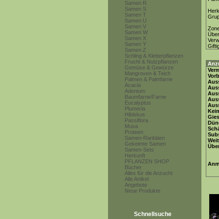
Samen R
Samen S
Herk
Samen T
Gru
Samen U
Samen V
Zon
Samen W
Über
Samen X
Ver
Samen Y
Gifti
Samen Z
Schling & Kletterpflanzen
Frucht & Nutzpflanzen
Anz
Gemüse & Gewürze
Ver
Mangroven & Teich
Vor
Palmen & Palmfarne
Auss
Acacia
Auss
Adenium
Auss
Baumfarne/Farne
Aus
Eucalyptus
Auss
Plumeria
Keim
Hibiskus
Gie
Passiflora
Dün
Musa
Schä
Proteen
Subs
Samen-Raritäten
Weit
Gekeimte Samen
Übe
Samen-Sets
Herkunft
PFLANZEN SHOP
Anm
Bücher
Alles für die Anzucht
Alle Artikel
Angebote
Neue Produkte
Schnellsuche