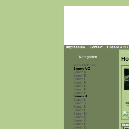
Impressum
Kontakt
Unsere AGB
Sie sin
Kategorien
Ho
Wieder lieferbar!
Samen A-Z
Samen A
Samen B
Samen C
Samen D
Samen E
Samen F
Samen G
Samen H
Samen I
Samen J
in
zz
Samen K
Samen L
Samen M
Samen N
Samen O
Samen P
Stec
Samen Q
Fami