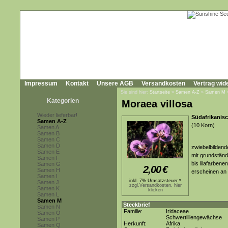
Impressum
Kontakt
Unsere AGB
Versandkosten
Vertrag wid
Sie sind hier:
Startseite
»
Samen A-Z
»
Samen M
Kategorien
Moraea villosa
Wieder lieferbar!
Südafrikanisc
Samen A-Z
(10 Korn)
Samen A
Samen B
Samen C
Samen D
zwiebelbildend
Samen E
mit grundständi
Samen F
bis lilafarben
Samen G
2,00
€
Samen H
erscheinen an 
Samen I
inkl. 7% Umsatzsteuer *
Samen J
zzgl.Versandkosten, hier
Samen K
klicken
Samen L
Samen M
Steckbrief
Samen N
Familie:
Iridaceae
Samen O
Schwertliliengewächse
Samen P
Herkunft:
Afrika
Samen Q