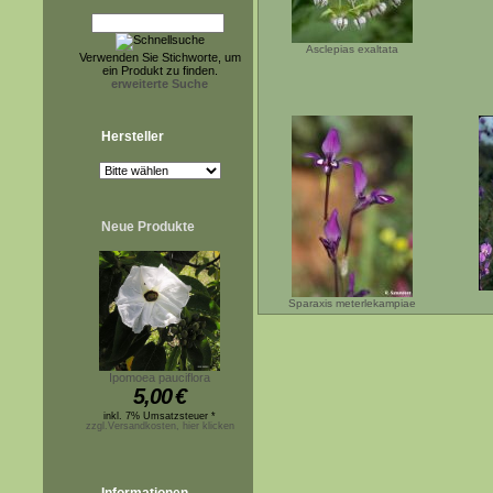
Asclepias exaltata
Verwenden Sie Stichworte, um
ein Produkt zu finden.
erweiterte Suche
Hersteller
Neue Produkte
Sparaxis meterlekampiae
Ipomoea pauciflora
5,00
€
inkl. 7% Umsatzsteuer *
zzgl.Versandkosten, hier klicken