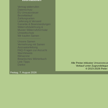
Informationen
Vertrag widerrufen
Datenschutz
EU Umsatzsteuer
Bestellablauf
Zahlungsarten
Lieferung & Versand
Garantie & Beanstandungen
Widerrufsbelehrung &
Muster-Widerrufsformular
Umweltschutz
Wir kaufen Samen
------------------------
Unsere Samen
Vermehrung mit Samen
Aussaatanleitung
FAQ-Fragen zur Anzucht
Warnhinweis
Klimazone
Botanisches Wörterbuch
Link-Tipps
Alle Preise inklusive
Umsatzsteue
Danke
Verkauf unter Zugrundelegu
© 2015-2026 Peter
Freitag, 7. August 2026