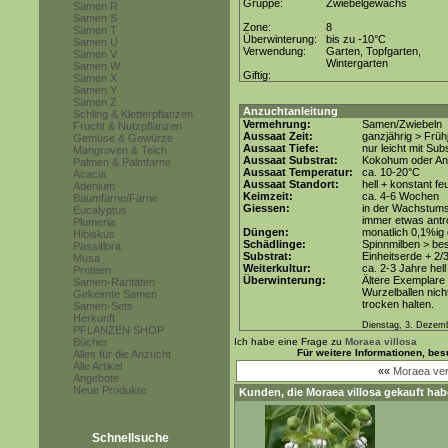
Gruppe:
Zwiebelgewächs
Samen R
Samen S
Zone:
8
Samen T
Überwinterung:
bis zu -10°C
Samen U
Verwendung:
Garten, Topfgarten,
Samen V
Wintergarten
Samen W
Giftig:
Samen X
Samen Y
Samen Z
Anzuchtanleitung
Schling & Kletterpflanzen
Vermehrung:
Samen/Zwiebeln
Frucht & Nutzpflanzen
Aussaat Zeit:
ganzjährig > Früh
Gemüse & Gewürze
Aussaat Tiefe:
nur leicht mit Su
Mangroven & Teich
Aussaat Substrat:
Kokohum oder Anz
Palmen & Palmfarne
Aussaat Temperatur:
ca. 10-20°C
Acacia
Aussaat Standort:
hell + konstant fe
Adenium
Keimzeit:
ca. 4-6 Wochen
Baumfarne/Farne
Giessen:
in der Wachstum
Eucalyptus
immer etwas antr
Plumeria
Düngen:
monatlich 0,1%ig
Hibiskus
Schädlinge:
Spinnmilben > be
Passiflora
Substrat:
Einheitserde + 2/3
Musa
Weiterkultur:
ca. 2-3 Jahre hell
Proteen
Überwinterung:
Ältere Exemplare 
Samen-Raritäten
Wurzelballen nich
Gekeimte Samen
trocken halten.
Samen-Sets
Herkunft
Dienstag, 3. Dezem
PFLANZEN SHOP
Bücher
Ich habe eine Frage zu
Moraea villosa
Für weitere Informationen, be
Alles für die Anzucht
Alle Artikel
««
Moraea ver
Angebote
Neue Produkte
Kunden, die
Moraea villosa
gekauft hab
Schnellsuche