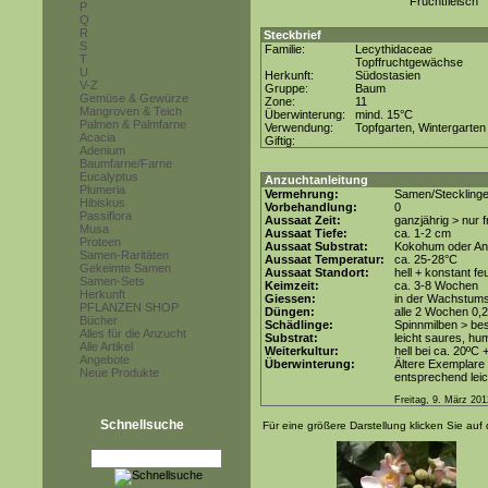
Fruchtfleisch
P
Q
R
Steckbrief
S
Familie:
Lecythidaceae
T
Topffruchtgewächse
U
Herkunft:
Südostasien
V-Z
Gruppe:
Baum
Gemüse & Gewürze
Zone:
11
Mangroven & Teich
Überwinterung:
mind. 15°C
Palmen & Palmfarne
Verwendung:
Topfgarten, Wintergarten
Acacia
Giftig:
Adenium
Baumfarne/Farne
Eucalyptus
Anzuchtanleitung
Plumeria
Vermehrung:
Samen/Steckling
Hibiskus
Vorbehandlung:
0
Passiflora
Aussaat Zeit:
ganzjährig > nur
Musa
Aussaat Tiefe:
ca. 1-2 cm
Proteen
Aussaat Substrat:
Kokohum oder Anz
Samen-Raritäten
Aussaat Temperatur:
ca. 25-28°C
Gekeimte Samen
Aussaat Standort:
hell + konstant fe
Samen-Sets
Keimzeit:
ca. 3-8 Wochen
Herkunft
Giessen:
in der Wachstums
PFLANZEN SHOP
Düngen:
alle 2 Wochen 0,
Bücher
Schädlinge:
Spinnmilben > be
Alles für die Anzucht
Substrat:
leicht saures, hu
Alle Artikel
Weiterkultur:
hell bei ca. 20ºC 
Angebote
Überwinterung:
Ältere Exemplare
Neue Produkte
entsprechend leic
Freitag, 9. März 201
Schnellsuche
Für eine größere Darstellung klicken Sie auf 