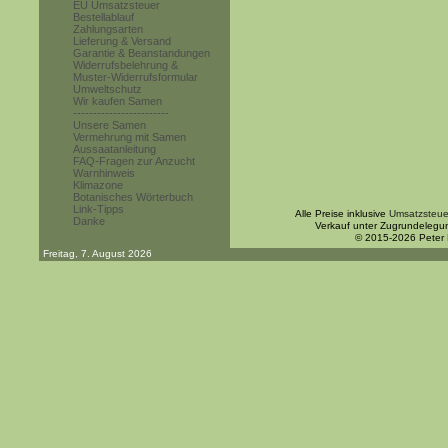
EU Umsatzsteuer
Bestellablauf
Zahlungsarten
Lieferung & Versand
Garantie & Beanstandungen
Widerrufsbelehrung &
Muster-Widerrufsformular
Umweltschutz
Wir kaufen Samen
------------------------
Unsere Samen
Vermehrung mit Samen
Aussaatanleitung
FAQ-Fragen zur Anzucht
Warnhinweis
Klimazone
Botanisches Wörterbuch
Link-Tipps
Alle Preise inklusive
Umsatzsteue
Danke
Verkauf unter Zugrundelegu
© 2015-2026 Peter
Freitag, 7. August 2026