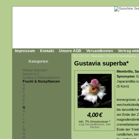
Impressum
Kontakt
Unsere AGB
Versandkosten
Vertrag wid
Sie sind hier:
Startseite
»
Frucht & Nutzpflanzen
Kategorien
Gustavia superba*
Wieder lieferbar!
Membrillo, S
Samen A-Z
Synonyme:
Gu
Schling & Kletterpflanzen
Frucht & Nutzpflanzen
Japarandiba su
A
(5 Korn)
B
C
D
immergrüner, w
E
F
wechselständig
G
bis lanzettlich
H
4,00
€
am Ende der Z
I
J
magnolienähnli
inkl. 7% Umsatzsteuer *
K
cremefarbenen 
zzgl.Versandkosten, hier
L
klicken
Ende der Trieb
M
N
rundlichen, be
O