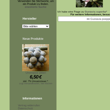
Verwenden Sie Stichworte, um
ein Produkt zu finden.
erweiterte Suche
Ich habe eine Frage zu
Gustavia superba*
Für weitere Informationen, besu
Hersteller
««
Gustavia poeppi
Neue Produkte
Unonopsis pittieri
6,50
€
inkl. 7% Umsatzsteuer *
zzgl.Versandkosten, hier klicken
Informationen
Vertrag widerrufen
Datenschutz