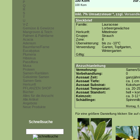
100 Korn
zur 
P
100 Korn
Q
R
S
inkl. 7% Umsatzsteuer *, zzgl.
Versandko
T
Steckbrief
U
V-Z
Familie:
Lauraceae
Gemüse & Gewürze
Lorbeergewächse
Mangroven & Teich
Herkunft:
Mittelmeer
Palmen & Palmfarne
Gruppe:
Strauch
Acacia
Zone:
8
Adenium
Überwinterung:
bis zu -10°C
Baumfarne/Farne
Verwendung:
Garten, Topfgarten,
Eucalyptus
Wintergarten
Plumeria
Giftig:
Hibiskus
Passiflora
Musa
Anzuchtanleitung
Proteen
Vermehrung:
Samen/St
Samen-Raritäten
Vorbehandlung:
0
Gekeimte Samen
Aussaat Zeit:
ganzjähr
Samen-Sets
Aussaat Tiefe:
ca. 1 cm
Herkunft
Aussaat Substrat:
Kokohum 
PFLANZEN SHOP
Aussaat Temperatur:
ca. 20-2
Bücher
Aussaat Standort:
hell + ko
Alles für die Anzucht
Keimzeit:
ca. 3-12
Alle Artikel
Schädlinge:
Spinnmil
Angebote
Montag, 6.
Neue Produkte
Für eine größere Darstellung klicken Sie auf 
Schnellsuche