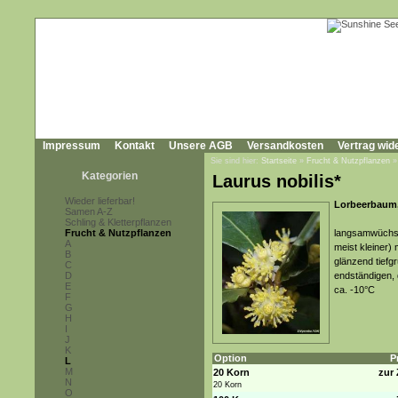
Impressum
Kontakt
Unsere AGB
Versandkosten
Vertrag wid
Sie sind hier:
Startseite
»
Frucht & Nutzpflanzen
Kategorien
Laurus nobilis*
Wieder lieferbar!
Lorbeerbaum,
Samen A-Z
Schling & Kletterpflanzen
Frucht & Nutzpflanzen
langsamwüchsig
A
meist kleiner) 
B
glänzend tiefgr
C
D
endständigen, 
E
ca. -10°C
F
G
H
I
J
K
Option
P
L
M
20 Korn
zur 
N
20 Korn
O