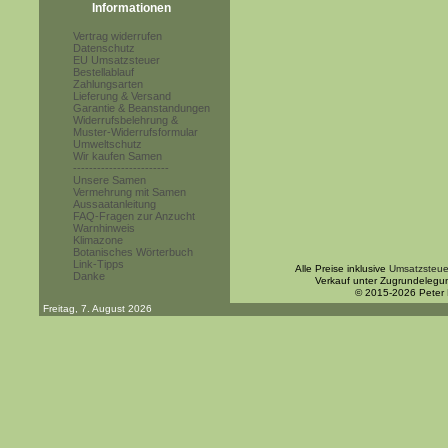
Informationen
Vertrag widerrufen
Datenschutz
EU Umsatzsteuer
Bestellablauf
Zahlungsarten
Lieferung & Versand
Garantie & Beanstandungen
Widerrufsbelehrung &
Muster-Widerrufsformular
Umweltschutz
Wir kaufen Samen
------------------------
Unsere Samen
Vermehrung mit Samen
Aussaatanleitung
FAQ-Fragen zur Anzucht
Warnhinweis
Klimazone
Botanisches Wörterbuch
Link-Tipps
Alle Preise inklusive
Umsatzsteue
Danke
Verkauf unter Zugrundelegu
© 2015-2026 Peter
Freitag, 7. August 2026