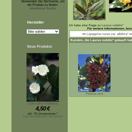
Verwenden Sie Stichworte, um
ein Produkt zu finden.
erweiterte Suche
Hersteller
Ich habe eine Frage zu
Laurus nobilis*
Für weitere Informationen, be
««
Lapageria rosea var. albifora*
«
Kunden, die
Laurus nobilis*
gekauft ha
Neue Produkte
Pistacia vera
Operculina riedeliana
4,50
€
inkl. 7% Umsatzsteuer *
zzgl.Versandkosten, hier klicken