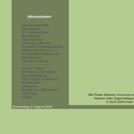
Informationen
Vertrag widerrufen
Datenschutz
EU Umsatzsteuer
Bestellablauf
Zahlungsarten
Lieferung & Versand
Garantie & Beanstandungen
Widerrufsbelehrung &
Muster-Widerrufsformular
Umweltschutz
Wir kaufen Samen
------------------------
Unsere Samen
Vermehrung mit Samen
Aussaatanleitung
FAQ-Fragen zur Anzucht
Warnhinweis
Klimazone
Botanisches Wörterbuch
Link-Tipps
Alle Preise inklusive
Umsatzsteue
Danke
Verkauf unter Zugrundelegu
© 2015-2026 Peter
Donnerstag, 6. August 2026