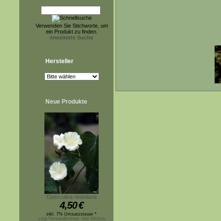
Verwenden Sie Stichworte, um
ein Produkt zu finden.
erweiterte Suche
Hersteller
Neue Produkte
Operculina riedeliana
4,50
€
inkl. 7% Umsatzsteuer *
zzgl.Versandkosten, hier klicken