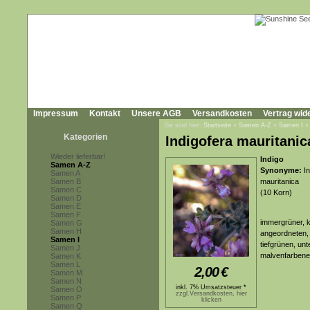
Impressum
Kontakt
Unsere AGB
Versandkosten
Vertrag wid
Sie sind hier:
Startseite
»
Samen A-Z
»
Samen I
Kategorien
Indigofera mauritanic
Wieder lieferbar!
Indigo
Samen A-Z
Synonyme:
In
Samen A
Samen B
mauritanica
Samen C
(10 Korn)
Samen D
Samen E
Samen F
immergrüner, k
Samen G
Samen H
angeordneten, 
Samen I
tiefgrünen, unt
Samen J
malvenfarbene
Samen K
Samen L
2,00
€
Samen M
Samen N
inkl. 7% Umsatzsteuer *
Samen O
zzgl.Versandkosten, hier
Samen P
klicken
Samen Q