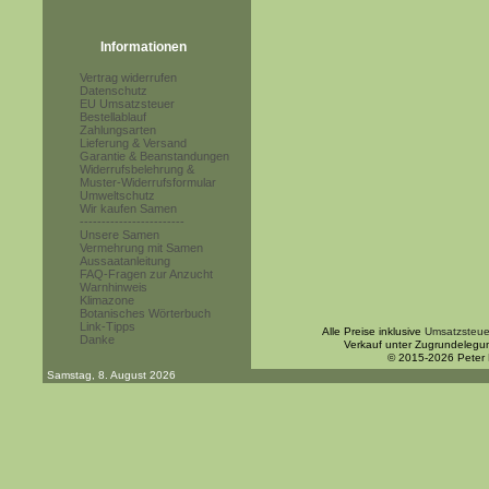
Informationen
Vertrag widerrufen
Datenschutz
EU Umsatzsteuer
Bestellablauf
Zahlungsarten
Lieferung & Versand
Garantie & Beanstandungen
Widerrufsbelehrung &
Muster-Widerrufsformular
Umweltschutz
Wir kaufen Samen
------------------------
Unsere Samen
Vermehrung mit Samen
Aussaatanleitung
FAQ-Fragen zur Anzucht
Warnhinweis
Klimazone
Botanisches Wörterbuch
Link-Tipps
Alle Preise inklusive
Umsatzsteue
Danke
Verkauf unter Zugrundelegu
© 2015-2026 Peter
Samstag, 8. August 2026