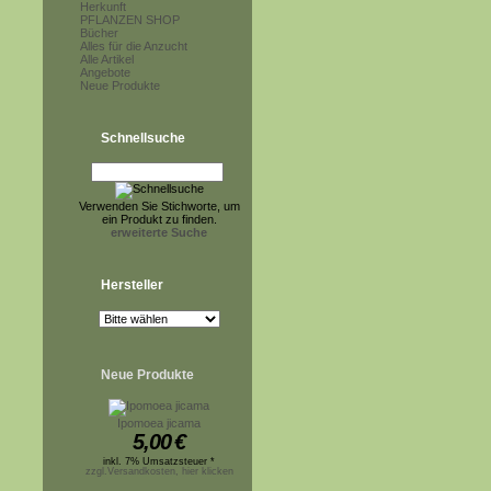
Herkunft
PFLANZEN SHOP
Bücher
Alles für die Anzucht
Alle Artikel
Angebote
Neue Produkte
Schnellsuche
Verwenden Sie Stichworte, um
ein Produkt zu finden.
erweiterte Suche
Hersteller
Neue Produkte
Ipomoea jicama
5,00
€
inkl. 7% Umsatzsteuer *
zzgl.Versandkosten, hier klicken