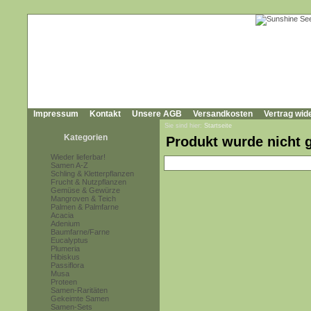
Impressum
Kontakt
Unsere AGB
Versandkosten
Vertrag wid
Sie sind hier:
Startseite
Kategorien
Produkt wurde nicht 
Wieder lieferbar!
Samen A-Z
Schling & Kletterpflanzen
Frucht & Nutzpflanzen
Gemüse & Gewürze
Mangroven & Teich
Palmen & Palmfarne
Acacia
Adenium
Baumfarne/Farne
Eucalyptus
Plumeria
Hibiskus
Passiflora
Musa
Proteen
Samen-Raritäten
Gekeimte Samen
Samen-Sets