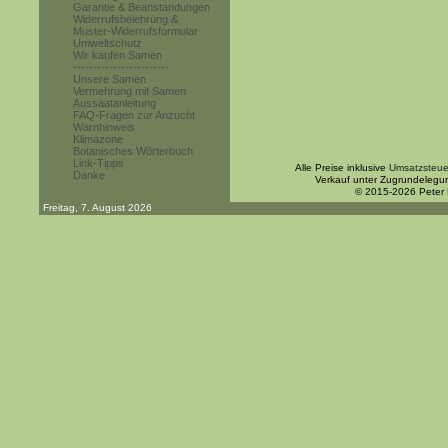
Garantie & Beanstandungen
Widerrufsbelehrung &
Muster-Widerrufsformular
Umweltschutz
Wir kaufen Samen
------------------------
Unsere Samen
Vermehrung mit Samen
Aussaatanleitung
FAQ-Fragen zur Anzucht
Warnhinweis
Klimazone
Botanisches Wörterbuch
Link-Tipps
Alle Preise inklusive
Umsatzsteue
Danke
Verkauf unter Zugrundelegu
© 2015-2026 Peter
Freitag, 7. August 2026