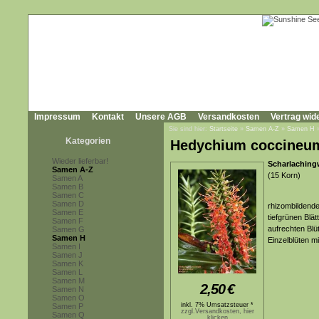
Impressum
Kontakt
Unsere AGB
Versandkosten
Vertrag wid
Sie sind hier:
Startseite
»
Samen A-Z
»
Samen H
Kategorien
Hedychium coccineu
Wieder lieferbar!
Scharlaching
Samen A-Z
(15 Korn)
Samen A
Samen B
Samen C
Samen D
rhizombildende
Samen E
tiefgrünen Blä
Samen F
aufrechten Blü
Samen G
Samen H
Einzelblüten m
Samen I
Samen J
Samen K
Samen L
Samen M
2,50
€
Samen N
Samen O
inkl. 7% Umsatzsteuer *
Samen P
zzgl.Versandkosten, hier
Samen Q
klicken