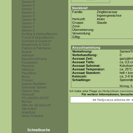
Samen R
Samen S
Steckbrief
Samen T
Familie:
Zingiberaceae
Samen U
Ingwergewächse
Samen V
Herkunft:
Asien
Samen W
Gruppe:
Staude
Samen X
Zone:
Samen Y
Überwinterung:
Samen Z
Verwendung:
Schling & Kletterpflanzen
Giftig:
Frucht & Nutzpflanzen
Gemüse & Gewürze
Mangroven & Teich
Anzuchtanleitung
Palmen & Palmfarne
Vermehrung:
Samen/Te
Acacia
Vorbehandlung:
0
Adenium
Aussaat Zeit:
ganzjähr
Baumfarne/Farne
Aussaat Tiefe:
ca. 0,5 
Eucalyptus
Aussaat Substrat:
Kokohum 
Plumeria
Aussaat Temperatur:
ca. 25°C
Hibiskus
Aussaat Standort:
hell + ko
Passiflora
Keimzeit:
ca. 2-6 
Musa
Schädlinge:
Spinnmil
Proteen
Samen-Raritäten
Montag, 6.
Gekeimte Samen
Samen-Sets
Ich habe eine Frage zu
Hedychium coccine
Herkunft
Für weitere Informationen, besuch
PFLANZEN SHOP
««
Hedycarya arborea
««
Bücher
Alles für die Anzucht
Alle Artikel
Angebote
Neue Produkte
Schnellsuche