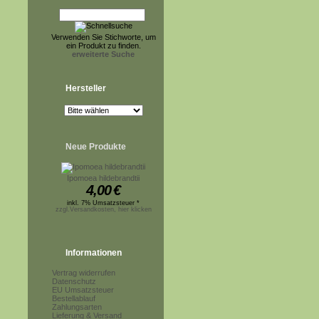
Verwenden Sie Stichworte, um
ein Produkt zu finden.
erweiterte Suche
Hersteller
Neue Produkte
Ipomoea hildebrandtii
4,00
€
inkl. 7% Umsatzsteuer *
zzgl.Versandkosten, hier klicken
Informationen
Vertrag widerrufen
Datenschutz
EU Umsatzsteuer
Bestellablauf
Zahlungsarten
Lieferung & Versand