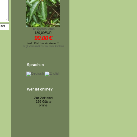
Diospyros lotus
180,00EUR
90,00
€
inkl. 7% Umsatzsteuer *
zzgl.Versandkosten, hier klicken
Sprachen
Wer ist online?
Zur Zeit sind
199 Gäste
online.