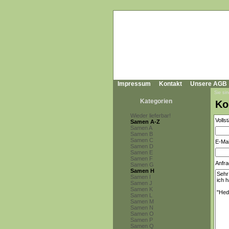
Impressum
Kontakt
Unsere AGB
Sie sin
Kategorien
Ko
Wieder lieferbar!
Volls
Samen A-Z
Samen A
Samen B
Samen C
E-Mai
Samen D
Samen E
Samen F
Anfra
Samen G
Samen H
Samen I
Samen J
Samen K
Samen L
Samen M
Samen N
Samen O
Samen P
Samen Q