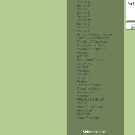
Samen R
Samen S
Samen T
Samen U
Samen V
Samen W
Samen X
Samen Y
Samen Z
Schling & Kletterpflanzen
Frucht & Nutzpflanzen
Gemüse & Gewürze
Mangroven & Teich
Palmen & Palmfarne
Acacia
Adenium
Baumfarne/Farne
Eucalyptus
Plumeria
Hibiskus
Passiflora
Musa
Proteen
Samen-Raritäten
Gekeimte Samen
Samen-Sets
Herkunft
PFLANZEN SHOP
Bücher
Alles für die Anzucht
Alle Artikel
Angebote
Neue Produkte
Schnellsuche