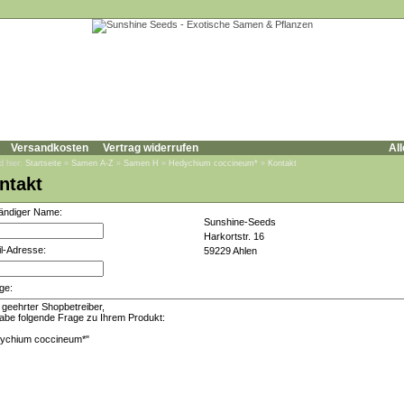
Versandkosten
Vertrag widerrufen
All
d hier:
Startseite
»
Samen A-Z
»
Samen H
»
Hedychium coccineum*
»
Kontakt
ntakt
tändiger Name:
Sunshine-Seeds
Harkortstr. 16
l-Adresse:
59229 Ahlen
ge: