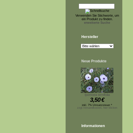
Verwenden Sie Stichworte, um
ein Produkt zu finden.
erweiterte Suche
Hersteller
Neue Produkte
Ipomoea ternifolia
3,50
€
inkl. 7% Umsatzsteuer *
zzgl.Versandkosten, hier klicken
Informationen