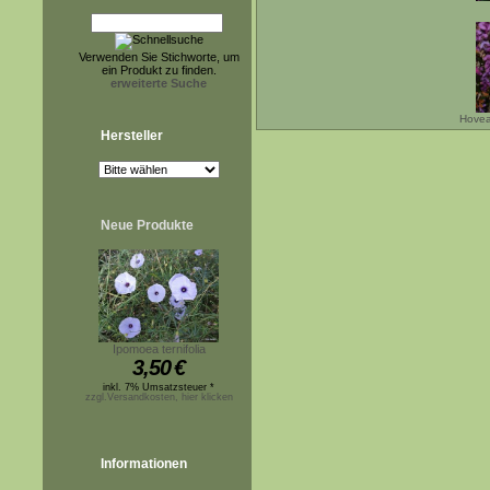
Verwenden Sie Stichworte, um
ein Produkt zu finden.
erweiterte Suche
Hovea
Hersteller
Neue Produkte
Ipomoea ternifolia
3,50
€
inkl. 7% Umsatzsteuer *
zzgl.Versandkosten, hier klicken
Informationen