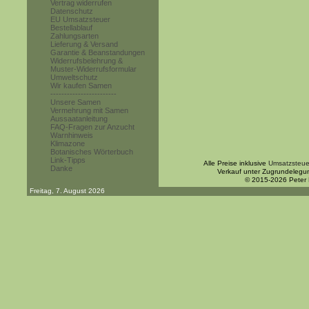
Vertrag widerrufen
Datenschutz
EU Umsatzsteuer
Bestellablauf
Zahlungsarten
Lieferung & Versand
Garantie & Beanstandungen
Widerrufsbelehrung &
Muster-Widerrufsformular
Umweltschutz
Wir kaufen Samen
------------------------
Unsere Samen
Vermehrung mit Samen
Aussaatanleitung
FAQ-Fragen zur Anzucht
Warnhinweis
Klimazone
Botanisches Wörterbuch
Link-Tipps
Alle Preise inklusive
Umsatzsteue
Danke
Verkauf unter Zugrundelegu
© 2015-2026 Peter
Freitag, 7. August 2026