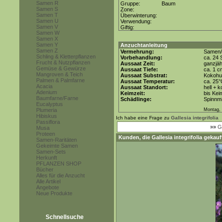
Samen R
Gruppe:
Baum
Samen S
Zone:
Samen T
Überwinterung:
Samen U
Verwendung:
Samen V
Giftig:
Samen W
Samen X
Samen Y
Anzuchtanleitung
Samen Z
Vermehrung:
Samen/
Schling & Kletterpflanzen
Vorbehandlung:
ca. 24 
Frucht & Nutzpflanzen
Aussaat Zeit:
ganzjäh
Gemüse & Gewürze
Aussaat Tiefe:
ca. 1 c
Mangroven & Teich
Aussaat Substrat:
Kokohum
Palmen & Palmfarne
Aussaat Temperatur:
ca. 25
Acacia
Aussaat Standort:
hell + 
Adenium
Keimzeit:
bis Kei
Baumfarne/Farne
Schädlinge:
Spinnmi
Eucalyptus
Plumeria
Montag, 
Hibiskus
Ich habe eine Frage zu
Gallesia integrifolia
Passiflora
»»
G
Musa
Proteen
Kunden, die
Gallesia integrifolia
gekauft
Samen-Raritäten
Gekeimte Samen
Samen-Sets
Herkunft
PFLANZEN SHOP
Bücher
Alles für die Anzucht
Alle Artikel
Angebote
Neue Produkte
Schnellsuche