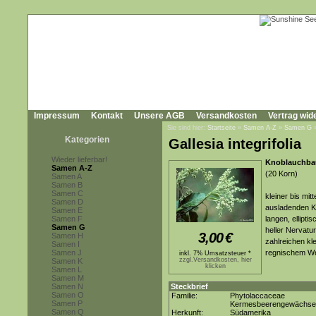
Impressum
Kontakt
Unsere AGB
Versandkosten
Vertrag wid
Sie sind hier:
Startseite
»
Samen A-Z
»
Samen G
Kategorien
Gallesia integrifolia
Wieder lieferbar!
Knoblauchbau
Samen A-Z
(20 Korn)
Samen A
Samen B
Samen C
kleiner bis mi
Samen D
ausladenden K
Samen E
Samen F
langen, ellipti
Samen G
heller Nervatu
3,00
€
Samen H
zahlreichen kle
Samen I
Samen J
regnischem We
inkl. 7% Umsatzsteuer *
zzgl.Versandkosten, hier
Samen K
klicken
Samen L
Samen M
Samen N
Steckbrief
Samen O
Familie:
Phytolaccaceae
Samen P
Kermesbeerengewächse
Samen Q
Herkunft:
Südamerika