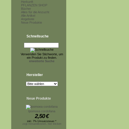
Herkunft
PFLANZEN SHOP
Bücher
Alles für die Anzucht
Alle Artikel
Angebote
Neue Produkte
Schnellsuche
Verwenden Sie Stichworte, um
ein Produkt zu finden.
erweiterte Suche
Hersteller
Neue Produkte
Ipomoea cordofana
2,50
€
inkl. 7% Umsatzsteuer *
zzgl.Versandkosten, hier klicken