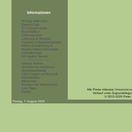
Informationen
Vertrag widerrufen
Datenschutz
EU Umsatzsteuer
Bestellablauf
Zahlungsarten
Lieferung & Versand
Garantie & Beanstandungen
Widerrufsbelehrung &
Muster-Widerrufsformular
Umweltschutz
Wir kaufen Samen
------------------------
Unsere Samen
Vermehrung mit Samen
Aussaatanleitung
FAQ-Fragen zur Anzucht
Warnhinweis
Klimazone
Botanisches Wörterbuch
Link-Tipps
Alle Preise inklusive
Umsatzsteue
Danke
Verkauf unter Zugrundelegu
© 2015-2026 Peter
Freitag, 7. August 2026