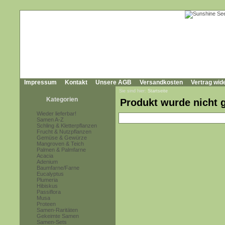
Impressum
Kontakt
Unsere AGB
Versandkosten
Vertrag wid
Sie sind hier:
Startseite
Kategorien
Produkt wurde nicht 
Wieder lieferbar!
Samen A-Z
Schling & Kletterpflanzen
Frucht & Nutzpflanzen
Gemüse & Gewürze
Mangroven & Teich
Palmen & Palmfarne
Acacia
Adenium
Baumfarne/Farne
Eucalyptus
Plumeria
Hibiskus
Passiflora
Musa
Proteen
Samen-Raritäten
Gekeimte Samen
Samen-Sets