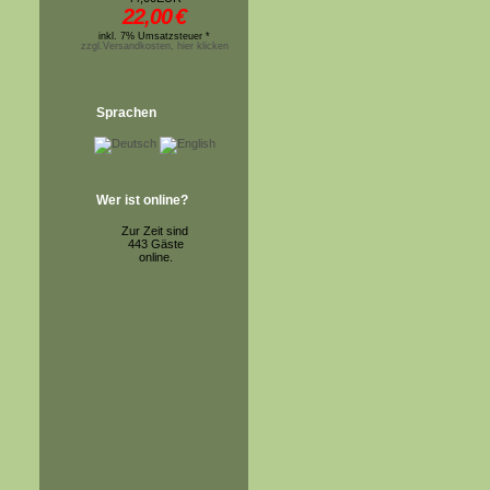
22,00
€
inkl. 7% Umsatzsteuer *
zzgl.Versandkosten, hier klicken
Sprachen
Wer ist online?
Zur Zeit sind
443 Gäste
online.