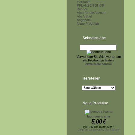
Herkunft
PFLANZEN SHOP
Bücher
Alles für die Anzucht
Alle Artikel
Angebote
Neue Produkte
Schnellsuche
Verwenden Sie Stichworte, um
ein Produkt zu finden.
erweiterte Suche
Hersteller
Neue Produkte
Ipomoea jicama
5,00
€
inkl. 7% Umsatzsteuer *
zzgl.Versandkosten, hier klicken