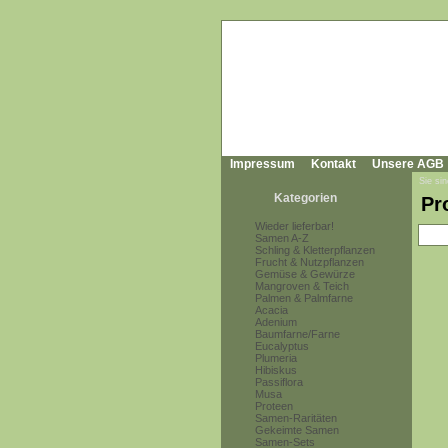
Impressum
Kontakt
Unsere AGB
Sie sin
Kategorien
Pr
Wieder lieferbar!
Samen A-Z
Schling & Kletterpflanzen
Frucht & Nutzpflanzen
Gemüse & Gewürze
Mangroven & Teich
Palmen & Palmfarne
Acacia
Adenium
Baumfarne/Farne
Eucalyptus
Plumeria
Hibiskus
Passiflora
Musa
Proteen
Samen-Raritäten
Gekeimte Samen
Samen-Sets