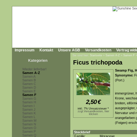
Impressum
Kontakt
Unsere AGB
Versandkosten
Vertrag wid
Sie sind hier:
Startseite
»
Samen A-Z
»
Samen F
Kategorien
Ficus trichopoda
Wieder lieferbar!
Swamp Fig, H
Samen A-Z
Synonyme:
Fi
Samen A
Samen B
(Port.)
Samen C
Samen D
Samen E
immergrüner, h
Samen F
Krone, wechse
Samen G
2,50
€
Samen H
breiten, eiförm
Samen I
ausgeprägter, 
inkl. 7% Umsatzsteuer *
Samen J
zzgl.Versandkosten, hier
Nervatur und r
Samen K
klicken
Samen L
orangefarben g
Samen M
(Feigen) ersch
Samen N
Samen O
Samen P
Steckbrief
Samen Q
Familie:
Moraceae