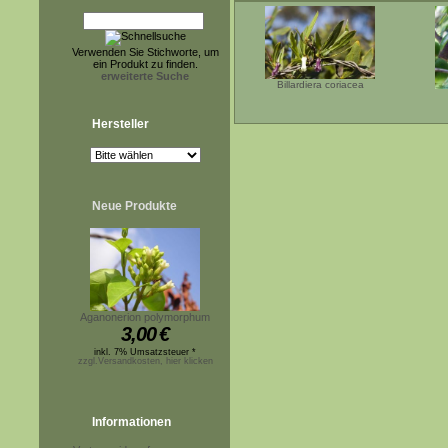
Verwenden Sie Stichworte, um
ein Produkt zu finden.
erweiterte Suche
Billardiera coriacea
Hersteller
Neue Produkte
Aganonerion polymorphum
3,00
€
inkl. 7% Umsatzsteuer *
zzgl.Versandkosten, hier klicken
Informationen