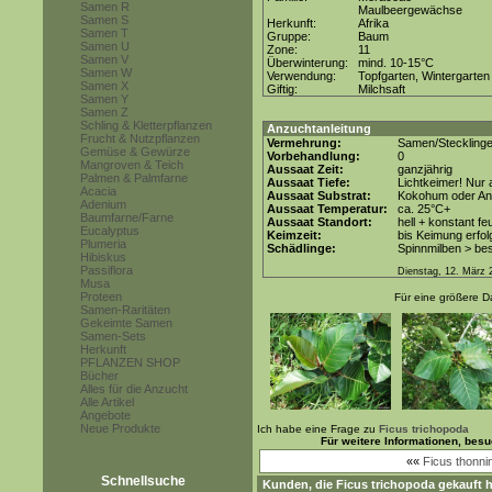
Samen R
Maulbeergewächse
Samen S
Herkunft:
Afrika
Samen T
Gruppe:
Baum
Samen U
Zone:
11
Samen V
Überwinterung:
mind. 10-15°C
Samen W
Verwendung:
Topfgarten, Wintergarten
Samen X
Giftig:
Milchsaft
Samen Y
Samen Z
Schling & Kletterpflanzen
Anzuchtanleitung
Frucht & Nutzpflanzen
Vermehrung:
Samen/Steckling
Gemüse & Gewürze
Vorbehandlung:
0
Mangroven & Teich
Aussaat Zeit:
ganzjährig
Palmen & Palmfarne
Aussaat Tiefe:
Lichtkeimer! Nur 
Acacia
Aussaat Substrat:
Kokohum oder Anz
Adenium
Aussaat Temperatur:
ca. 25°C+
Baumfarne/Farne
Aussaat Standort:
hell + konstant fe
Eucalyptus
Keimzeit:
bis Keimung erfol
Plumeria
Schädlinge:
Spinnmilben > be
Hibiskus
Passiflora
Dienstag, 12. März 
Musa
Proteen
Für eine größere Da
Samen-Raritäten
Gekeimte Samen
Samen-Sets
Herkunft
PFLANZEN SHOP
Bücher
Alles für die Anzucht
Alle Artikel
Angebote
Neue Produkte
Ich habe eine Frage zu
Ficus trichopoda
Für weitere Informationen, bes
««
Ficus thonnin
Schnellsuche
Kunden, die
Ficus trichopoda
gekauft h