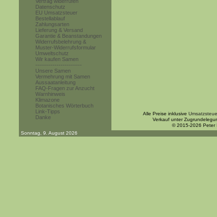
Vertrag widerrufen
Datenschutz
EU Umsatzsteuer
Bestellablauf
Zahlungsarten
Lieferung & Versand
Garantie & Beanstandungen
Widerrufsbelehrung &
Muster-Widerrufsformular
Umweltschutz
Wir kaufen Samen
------------------------
Unsere Samen
Vermehrung mit Samen
Aussaatanleitung
FAQ-Fragen zur Anzucht
Warnhinweis
Klimazone
Botanisches Wörterbuch
Link-Tipps
Alle Preise inklusive
Umsatzsteue
Danke
Verkauf unter Zugrundelegu
© 2015-2026 Peter
Sonntag, 9. August 2026