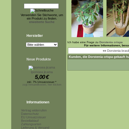
Verwenden Sie Stichworte, um
ein Produkt zu finden.
erweiterte Suche
Hersteller
Ich habe eine Frage zu
Dorstenia crispa
Für weitere Informationen, bes
««
Dorstenia brasil
Kunden, die
Dorstenia crispa
gekauft h
Neue Produkte
Ipomoea jicama
5,00
€
inkl. 7% Umsatzsteuer *
zzgl.Versandkosten, hier klicken
Informationen
Vertrag widerrufen
Datenschutz
EU Umsatzsteuer
Bestellablauf
Zahlungsarten
Lieferung & Versand