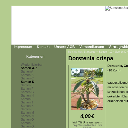
Impressum
Kontakt
Unsere AGB
Versandkosten
Vertrag wid
Sie sind hier:
Startseite
»
Samen A-Z
»
Samen D
Kategorien
Dorstenia crispa
Wieder lieferbar!
Dorstenie, Co
Samen A-Z
(10 Korn)
Samen A
Samen B
Samen C
Samen D
caudexbildende
Samen E
mit rosettenför
Samen F
lanzettlichen, 
Samen G
Samen H
gekerbten Blat
Samen I
erscheinen auf
Samen J
Samen K
Samen L
Samen M
4,00
€
Samen N
Samen O
Samen P
inkl. 7% Umsatzsteuer *
zzgl.Versandkosten, hier
Samen Q
klicken