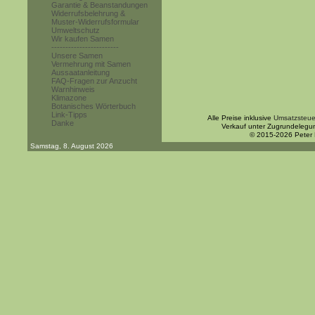
Garantie & Beanstandungen
Widerrufsbelehrung &
Muster-Widerrufsformular
Umweltschutz
Wir kaufen Samen
------------------------
Unsere Samen
Vermehrung mit Samen
Aussaatanleitung
FAQ-Fragen zur Anzucht
Warnhinweis
Klimazone
Botanisches Wörterbuch
Link-Tipps
Alle Preise inklusive
Umsatzsteue
Danke
Verkauf unter Zugrundelegu
© 2015-2026 Peter
Samstag, 8. August 2026