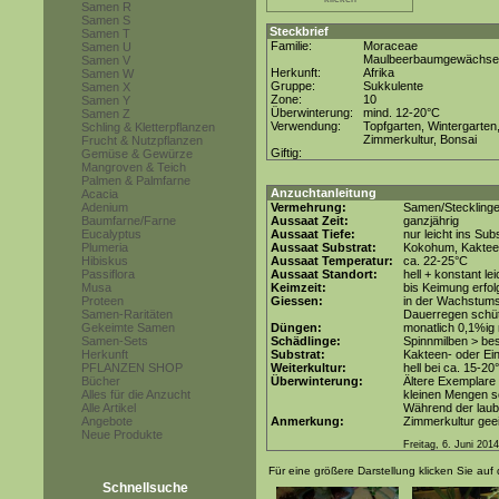
Samen R
Samen S
Steckbrief
Samen T
Familie:
Moraceae
Samen U
Maulbeerbaumgewächse
Samen V
Herkunft:
Afrika
Samen W
Gruppe:
Sukkulente
Samen X
Zone:
10
Samen Y
Überwinterung:
mind. 12-20°C
Samen Z
Verwendung:
Topfgarten, Wintergarten
Schling & Kletterpflanzen
Zimmerkultur, Bonsai
Frucht & Nutzpflanzen
Giftig:
Gemüse & Gewürze
Mangroven & Teich
Palmen & Palmfarne
Anzuchtanleitung
Acacia
Adenium
Vermehrung:
Samen/Steckling
Baumfarne/Farne
Aussaat Zeit:
ganzjährig
Eucalyptus
Aussaat Tiefe:
nur leicht ins Sub
Plumeria
Aussaat Substrat:
Kokohum, Kakteen
Hibiskus
Aussaat Temperatur:
ca. 22-25°C
Passiflora
Aussaat Standort:
hell + konstant le
Musa
Keimzeit:
bis Keimung erfol
Proteen
Giessen:
in der Wachstums
Samen-Raritäten
Dauerregen schü
Gekeimte Samen
Düngen:
monatlich 0,1%ig
Samen-Sets
Schädlinge:
Spinnmilben > be
Herkunft
Substrat:
Kakteen- oder Ein
PFLANZEN SHOP
Weiterkultur:
hell bei ca. 15-20
Bücher
Überwinterung:
Ältere Exemplare 
Alles für die Anzucht
kleinen Mengen so
Alle Artikel
Während der laubl
Angebote
Anmerkung:
Zimmerkultur geei
Neue Produkte
Freitag, 6. Juni 2014
Für eine größere Darstellung klicken Sie auf 
Schnellsuche