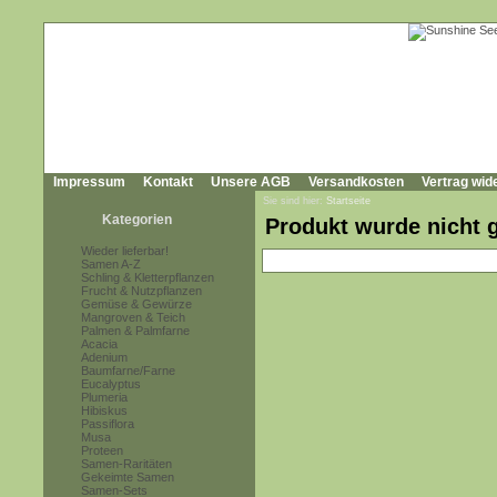
Impressum
Kontakt
Unsere AGB
Versandkosten
Vertrag wid
Sie sind hier:
Startseite
Kategorien
Produkt wurde nicht 
Wieder lieferbar!
Samen A-Z
Schling & Kletterpflanzen
Frucht & Nutzpflanzen
Gemüse & Gewürze
Mangroven & Teich
Palmen & Palmfarne
Acacia
Adenium
Baumfarne/Farne
Eucalyptus
Plumeria
Hibiskus
Passiflora
Musa
Proteen
Samen-Raritäten
Gekeimte Samen
Samen-Sets