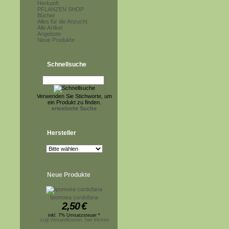
Herkunft
PFLANZEN SHOP
Bücher
Alles für die Anzucht
Alle Artikel
Angebote
Neue Produkte
Schnellsuche
Verwenden Sie Stichworte, um
ein Produkt zu finden.
erweiterte Suche
Hersteller
Neue Produkte
Ipomoea cordofana
2,50
€
inkl. 7% Umsatzsteuer *
zzgl.Versandkosten, hier klicken