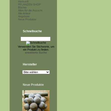
Herkunft
PFLANZEN SHOP
Bücher
Alles für die Anzucht
Alle Artikel
Angebote
Neue Produkte
Schnellsuche
Verwenden Sie Stichworte, um
ein Produkt zu finden.
erweiterte Suche
Hersteller
Neue Produkte