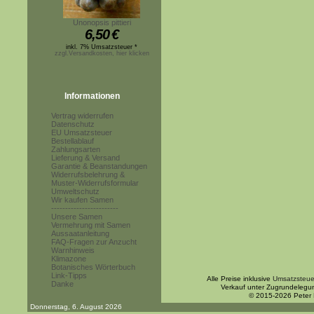
Unonopsis pittieri
6,50
€
inkl. 7% Umsatzsteuer *
zzgl.Versandkosten, hier klicken
Informationen
Vertrag widerrufen
Datenschutz
EU Umsatzsteuer
Bestellablauf
Zahlungsarten
Lieferung & Versand
Garantie & Beanstandungen
Widerrufsbelehrung &
Muster-Widerrufsformular
Umweltschutz
Wir kaufen Samen
------------------------
Unsere Samen
Vermehrung mit Samen
Aussaatanleitung
FAQ-Fragen zur Anzucht
Warnhinweis
Klimazone
Botanisches Wörterbuch
Link-Tipps
Alle Preise inklusive
Umsatzsteue
Danke
Verkauf unter Zugrundelegu
© 2015-2026 Peter
Donnerstag, 6. August 2026