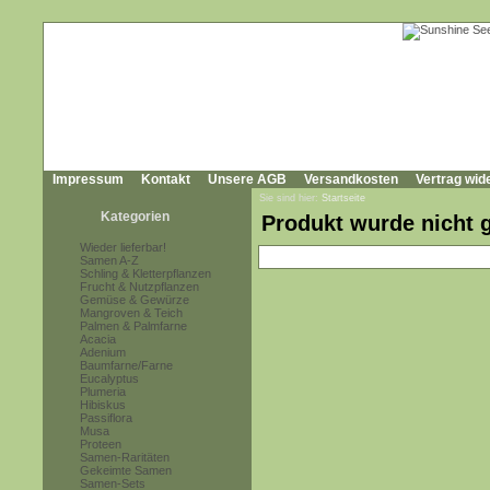
Impressum
Kontakt
Unsere AGB
Versandkosten
Vertrag wid
Sie sind hier:
Startseite
Kategorien
Produkt wurde nicht 
Wieder lieferbar!
Samen A-Z
Schling & Kletterpflanzen
Frucht & Nutzpflanzen
Gemüse & Gewürze
Mangroven & Teich
Palmen & Palmfarne
Acacia
Adenium
Baumfarne/Farne
Eucalyptus
Plumeria
Hibiskus
Passiflora
Musa
Proteen
Samen-Raritäten
Gekeimte Samen
Samen-Sets