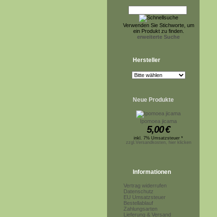
Verwenden Sie Stichworte, um
ein Produkt zu finden.
erweiterte Suche
Hersteller
Neue Produkte
Ipomoea jicama
5,00
€
inkl. 7% Umsatzsteuer *
zzgl.Versandkosten, hier klicken
Informationen
Vertrag widerrufen
Datenschutz
EU Umsatzsteuer
Bestellablauf
Zahlungsarten
Lieferung & Versand