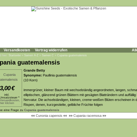
Versandkosten
Vertrag widerrufen
All
d hier:
Startseite
»
Samen A-Z
»
Samen C
»
Cupania guatemalensis
pania guatemalensis
Grande Betty
Synonyme:
Paullinia guatemalensis
(10 Korn)
3,00
€
immergrüner, kleiner Baum mit wechselständig angeordneten, langen, schma
elliptischen, glänzend grünen Blättern mit gesägten Blatträndern und auffällig 
inkl.
Umsatzsteuer *
Nervatur. Die achselständigen, kleinen, creme-weißen Blüten erscheinen in 
.Versandkosten,
hier klicken
Rispen, denen, kurzgestielte, gelbliche Früchte folgen
be eine Frage zu
Cupania guatemalensis
««
Cunonia capensis
««
»»
Cupania racemosa
»»