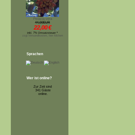
Pistacia vera
44,00EUR
22,00
€
inkl. 7% Umsatzsteuer *
zzgl.Versandkosten, hier klicken
Sprachen
Wer ist online?
Zur Zeit sind
341 Gäste
online.