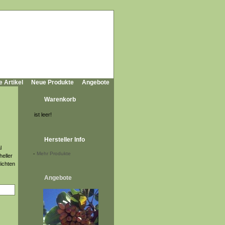
e Artikel
Neue Produkte
Angebote
Warenkorb
ist leer!
Hersteller Info
l
-
Mehr Produkte
heller
dichten
Angebote