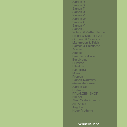
Samen R
Samen S
Samen T
Samen U
Samen V
Samen W
Samen X
Samen Y
Samen Z
Schling & Kletterpflanzen
Frucht & Nutzpflanzen
Gemüse & Gewürze
Mangroven & Teich
Palmen & Palmfarne
Acacia
Adenium
Baumfarne/Farne
Eucalyptus
Plumeria
Hibiskus
Passiflora
Musa
Proteen
Samen-Raritäten
Gekeimte Samen
Samen-Sets
Herkunft
PFLANZEN SHOP
Bücher
Alles für die Anzucht
Alle Artikel
Angebote
Neue Produkte
Schnellsuche