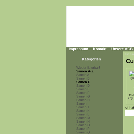
Impressum
Kontakt
Unsere AGB
Sie sin
Kategorien
Cu
Wieder lieferbar!
Samen A-Z
Samen A
Samen B
Samen C
Samen D
Samen E
Samen F
7% 
Samen G
zzgl
Samen H
Samen I
Samen J
Ich ha
Samen K
Samen L
Samen M
Samen N
Samen O
Samen P
Samen Q