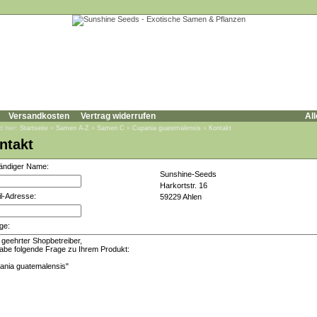
Versandkosten
Vertrag widerrufen
All
d hier:
Startseite
»
Samen A-Z
»
Samen C
»
Cupania guatemalensis
»
Kontakt
ntakt
tändiger Name:
Sunshine-Seeds
Harkortstr. 16
l-Adresse:
59229 Ahlen
ge: