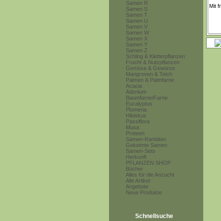
Samen R
Samen S
Samen T
Samen U
Samen V
Samen W
Samen X
Samen Y
Samen Z
Schling & Kletterpflanzen
Frucht & Nutzpflanzen
Gemüse & Gewürze
Mangroven & Teich
Palmen & Palmfarne
Acacia
Adenium
Baumfarne/Farne
Eucalyptus
Plumeria
Hibiskus
Passiflora
Musa
Proteen
Samen-Raritäten
Gekeimte Samen
Samen-Sets
Herkunft
PFLANZEN SHOP
Bücher
Alles für die Anzucht
Alle Artikel
Angebote
Neue Produkte
Schnellsuche