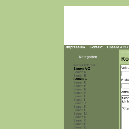
Impressum
Kontakt
Unsere AGB
Sie sin
Kategorien
Ko
Wieder lieferbar!
Volls
Samen A-Z
Samen A
Samen B
Samen C
E-Mai
Samen D
Samen E
Samen F
Anfra
Samen G
Samen H
Samen I
Samen J
Samen K
Samen L
Samen M
Samen N
Samen O
Samen P
Samen Q