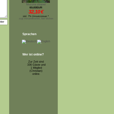
Mucuna sloanei
60,00EUR
32,10
€
inkl. 7% Umsatzsteuer *
zzgl.Versandkosten, hier klicken
Sprachen
Wer ist online?
Zur Zeit sind
336 Gäste und
1 Mitglied
(Christian)
online.