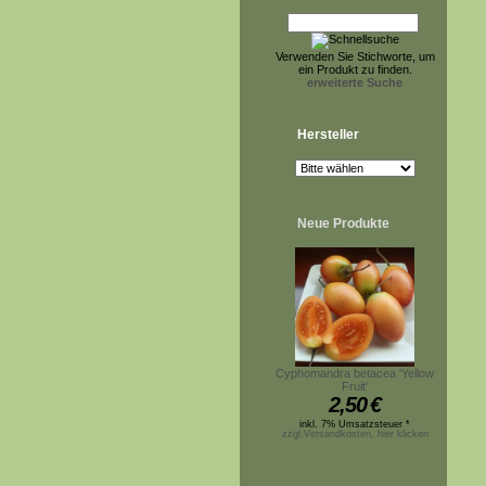
Verwenden Sie Stichworte, um
ein Produkt zu finden.
erweiterte Suche
Hersteller
Neue Produkte
Cyphomandra betacea 'Yellow
Fruit'
2,50
€
inkl. 7% Umsatzsteuer *
zzgl.Versandkosten, hier klicken