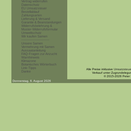
Vertrag widerrufen
Datenschutz
EU Umsatzsteuer
Bestellablauf
Zahlungsarten
Lieferung & Versand
Garantie & Beanstandungen
Widerrufsbelehrung &
Muster-Widerrufsformular
Umweltschutz
Wir kaufen Samen
------------------------
Unsere Samen
Vermehrung mit Samen
Aussaatanleitung
FAQ-Fragen zur Anzucht
Warnhinweis
Klimazone
Botanisches Wörterbuch
Link-Tipps
Alle Preise inklusive
Umsatzsteue
Danke
Verkauf unter Zugrundelegu
© 2015-2026 Peter
Donnerstag, 6. August 2026