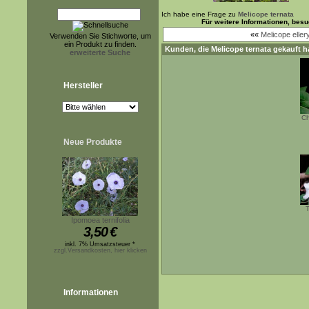
Ich habe eine Frage zu
Melicope ternata
Für weitere Informationen, bes
««
Melicope eller
Verwenden Sie Stichworte, um
ein Produkt zu finden.
Kunden, die
Melicope ternata
gekauft h
erweiterte Suche
Hersteller
Ch
Neue Produkte
T
Ipomoea ternifolia
3,50
€
inkl. 7% Umsatzsteuer *
zzgl.Versandkosten, hier klicken
Informationen