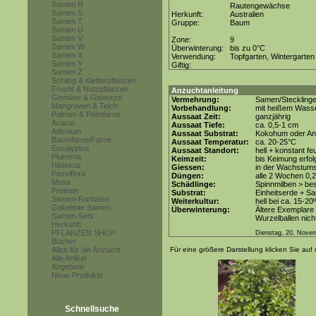
Samen R
Rautengewächse
Samen S
Herkunft:
Australien
Samen T
Gruppe:
Baum
Samen U
Samen V
Zone:
9
Samen W
Überwinterung:
bis zu 0°C
Samen X
Verwendung:
Topfgarten, Wintergarten
Samen Y
Giftig:
Samen Z
Schling & Kletterpflanzen
Frucht & Nutzpflanzen
Anzuchtanleitung
Gemüse & Gewürze
Vermehrung:
Samen/Steckling
Mangroven & Teich
Vorbehandlung:
mit heißem Wasse
Palmen & Palmfarne
Aussaat Zeit:
ganzjährig
Acacia
Aussaat Tiefe:
ca. 0,5-1 cm
Adenium
Aussaat Substrat:
Kokohum oder Anz
Baumfarne/Farne
Aussaat Temperatur:
ca. 20-25°C
Eucalyptus
Aussaat Standort:
hell + konstant fe
Plumeria
Keimzeit:
bis Keimung erfol
Hibiskus
Giessen:
in der Wachstums
Passiflora
Düngen:
alle 2 Wochen 0,
Musa
Schädlinge:
Spinnmilben > be
Proteen
Substrat:
Einheitserde + Sa
Samen-Raritäten
Weiterkultur:
hell bei ca. 15-20
Gekeimte Samen
Überwinterung:
Ältere Exemplare 
Samen-Sets
Wurzelballen nicht
Herkunft
PFLANZEN SHOP
Dienstag, 20. Nove
Bücher
Alles für die Anzucht
Für eine größere Darstellung klicken Sie auf 
Alle Artikel
Angebote
Neue Produkte
Schnellsuche