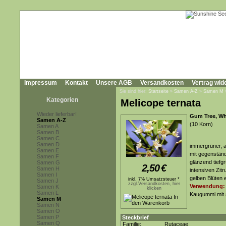
Impressum
Kontakt
Unsere AGB
Versandkosten
Vertrag wid
Sie sind hier:
Startseite
»
Samen A-Z
»
Samen M
Kategorien
Melicope ternata
Wieder lieferbar!
Gum Tree, Wh
Samen A-Z
(10 Korn)
Samen A
Samen B
Samen C
Samen D
immergrüner, a
Samen E
mit gegenständ
Samen F
glänzend tiefg
Samen G
2,50
€
Samen H
intensiven Zit
Samen I
gelben Blüten 
inkl. 7% Umsatzsteuer *
Samen J
zzgl.Versandkosten, hier
Verwendung:
Samen K
klicken
Samen L
Kaugummi mit
Samen M
Samen N
Samen O
Samen P
Steckbrief
Samen Q
Familie:
Rutaceae