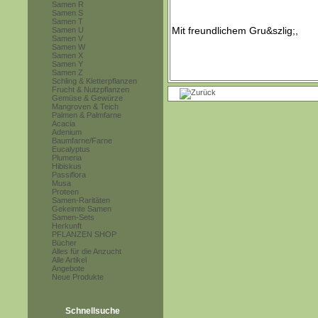
Samen R
Samen S
Samen T
Samen U
Samen V
Samen W
Samen X
Samen Y
Samen Z
Schling & Kletterpflanzen
Frucht & Nutzpflanzen
Gemüse & Gewürze
Mangroven & Teich
Palmen & Palmfarne
Acacia
Adenium
Baumfarne/Farne
Eucalyptus
Plumeria
Hibiskus
Passiflora
Musa
Proteen
Samen-Raritäten
Gekeimte Samen
Samen-Sets
Herkunft
PFLANZEN SHOP
Bücher
Alles für die Anzucht
Alle Artikel
Angebote
Neue Produkte
Schnellsuche