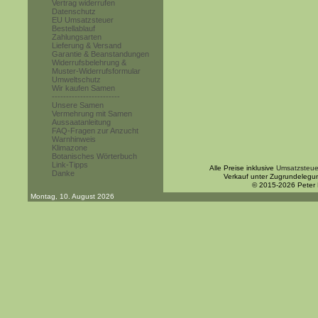
Vertrag widerrufen
Datenschutz
EU Umsatzsteuer
Bestellablauf
Zahlungsarten
Lieferung & Versand
Garantie & Beanstandungen
Widerrufsbelehrung &
Muster-Widerrufsformular
Umweltschutz
Wir kaufen Samen
------------------------
Unsere Samen
Vermehrung mit Samen
Aussaatanleitung
FAQ-Fragen zur Anzucht
Warnhinweis
Klimazone
Botanisches Wörterbuch
Link-Tipps
Alle Preise inklusive
Umsatzsteue
Danke
Verkauf unter Zugrundelegu
© 2015-2026 Peter
Montag, 10. August 2026