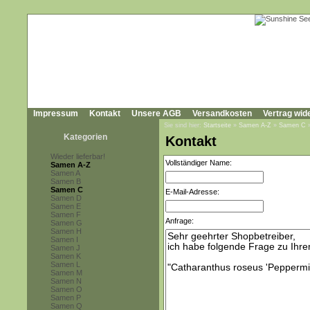
Impressum
Kontakt
Unsere AGB
Versandkosten
Vertrag wid
Sie sind hier:
Startseite
»
Samen A-Z
»
Samen C
Kategorien
Kontakt
Wieder lieferbar!
Vollständiger Name:
Samen A-Z
Samen A
Samen B
Samen C
E-Mail-Adresse:
Samen D
Samen E
Samen F
Anfrage:
Samen G
Samen H
Samen I
Samen J
Samen K
Samen L
Samen M
Samen N
Samen O
Samen P
Samen Q