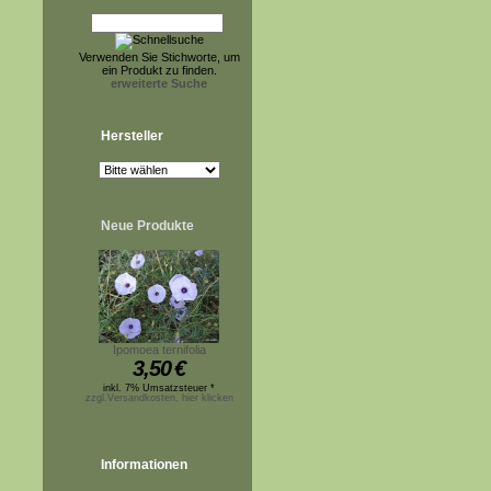
Verwenden Sie Stichworte, um
ein Produkt zu finden.
erweiterte Suche
Hersteller
Neue Produkte
Ipomoea ternifolia
3,50
€
inkl. 7% Umsatzsteuer *
zzgl.Versandkosten, hier klicken
Informationen