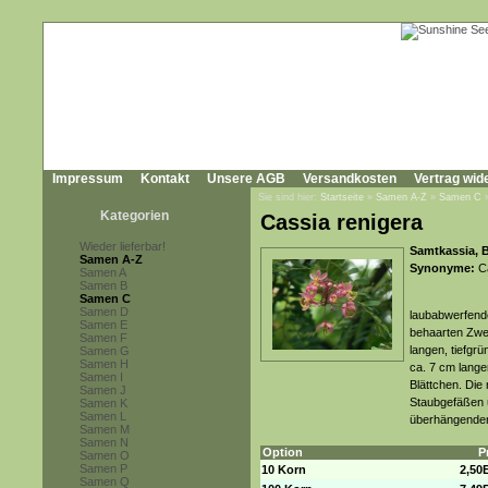
Impressum
Kontakt
Unsere AGB
Versandkosten
Vertrag wid
Sie sind hier:
Startseite
»
Samen A-Z
»
Samen C
Kategorien
Cassia renigera
Wieder lieferbar!
Samtkassia, B
Samen A-Z
Synonyme:
Ca
Samen A
Samen B
Samen C
Samen D
laubabwerfende
Samen E
behaarten Zwei
Samen F
langen, tiefgr
Samen G
Samen H
ca. 7 cm langen
Samen I
Blättchen. Die
Samen J
Staubgefäßen u
Samen K
Samen L
überhängenden
Samen M
Samen N
Option
P
Samen O
Samen P
10 Korn
2,50
Samen Q