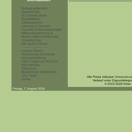
Informationen
Vertrag widerrufen
Datenschutz
EU Umsatzsteuer
Bestellablauf
Zahlungsarten
Lieferung & Versand
Garantie & Beanstandungen
Widerrufsbelehrung &
Muster-Widerrufsformular
Umweltschutz
Wir kaufen Samen
------------------------
Unsere Samen
Vermehrung mit Samen
Aussaatanleitung
FAQ-Fragen zur Anzucht
Warnhinweis
Klimazone
Botanisches Wörterbuch
Link-Tipps
Alle Preise inklusive
Umsatzsteue
Danke
Verkauf unter Zugrundelegu
© 2015-2026 Peter
Freitag, 7. August 2026