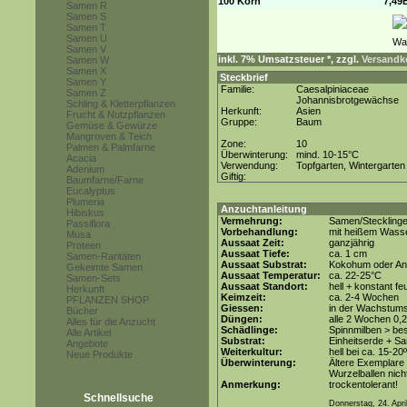
100 Korn
7,49
Samen R
Samen S
Samen T
Samen U
Samen V
inkl. 7% Umsatzsteuer *, zzgl.
Versandko
Samen W
Samen X
Steckbrief
Samen Y
Familie:
Caesalpiniaceae
Samen Z
Johannisbrotgewächse
Schling & Kletterpflanzen
Herkunft:
Asien
Frucht & Nutzpflanzen
Gruppe:
Baum
Gemüse & Gewürze
Mangroven & Teich
Zone:
10
Palmen & Palmfarne
Überwinterung:
mind. 10-15°C
Acacia
Verwendung:
Topfgarten, Wintergarten
Adenium
Giftig:
Baumfarne/Farne
Eucalyptus
Plumeria
Anzuchtanleitung
Hibiskus
Vermehrung:
Samen/Steckling
Passiflora
Vorbehandlung:
mit heißem Wasse
Musa
Aussaat Zeit:
ganzjährig
Proteen
Aussaat Tiefe:
ca. 1 cm
Samen-Raritäten
Aussaat Substrat:
Kokohum oder Anz
Gekeimte Samen
Aussaat Temperatur:
ca. 22-25°C
Samen-Sets
Aussaat Standort:
hell + konstant fe
Herkunft
Keimzeit:
ca. 2-4 Wochen
PFLANZEN SHOP
Giessen:
in der Wachstum
Bücher
Düngen:
alle 2 Wochen 0,
Alles für die Anzucht
Schädlinge:
Spinnmilben > be
Alle Artikel
Substrat:
Einheitserde + Sa
Angebote
Weiterkultur:
hell bei ca. 15-20
Neue Produkte
Überwinterung:
Ältere Exemplare 
Wurzelballen nicht
Anmerkung:
trockentolerant!
Schnellsuche
Donnerstag, 24. Apri