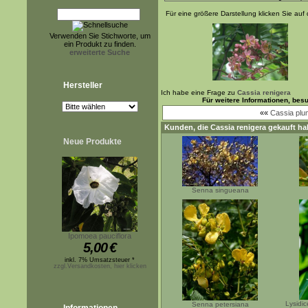
Für eine größere Darstellung klicken Sie auf 
Verwenden Sie Stichworte, um
ein Produkt zu finden.
erweiterte Suche
Hersteller
Ich habe eine Frage zu
Cassia renigera
Für weitere Informationen, bes
««
Cassia pl
Kunden, die
Cassia renigera
gekauft ha
Neue Produkte
Senna singueana
Ipomoea pauciflora
5,00
€
inkl. 7% Umsatzsteuer *
zzgl.Versandkosten, hier klicken
Lysidi
Senna petersiana