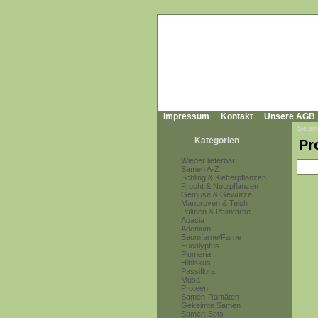
Impressum
Kontakt
Unsere AGB
Sie sin
Kategorien
Pr
Wieder lieferbar!
Samen A-Z
Schling & Kletterpflanzen
Frucht & Nutzpflanzen
Gemüse & Gewürze
Mangroven & Teich
Palmen & Palmfarne
Acacia
Adenium
Baumfarne/Farne
Eucalyptus
Plumeria
Hibiskus
Passiflora
Musa
Proteen
Samen-Raritäten
Gekeimte Samen
Samen-Sets