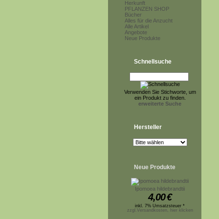
Herkunft
PFLANZEN SHOP
Bücher
Alles für die Anzucht
Alle Artikel
Angebote
Neue Produkte
Schnellsuche
Verwenden Sie Stichworte, um
ein Produkt zu finden.
erweiterte Suche
Hersteller
Neue Produkte
Ipomoea hildebrandtii
4,00
€
inkl. 7% Umsatzsteuer *
zzgl.Versandkosten, hier klicken