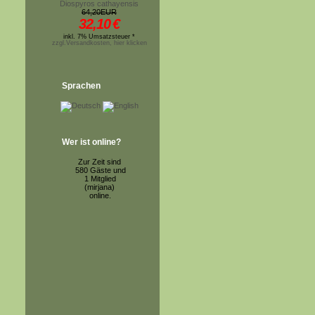
Diospyros cathayensis
64,20EUR
32,10
€
inkl. 7% Umsatzsteuer *
zzgl.Versandkosten, hier klicken
Sprachen
Wer ist online?
Zur Zeit sind
580 Gäste und
1 Mitglied
(mirjana)
online.