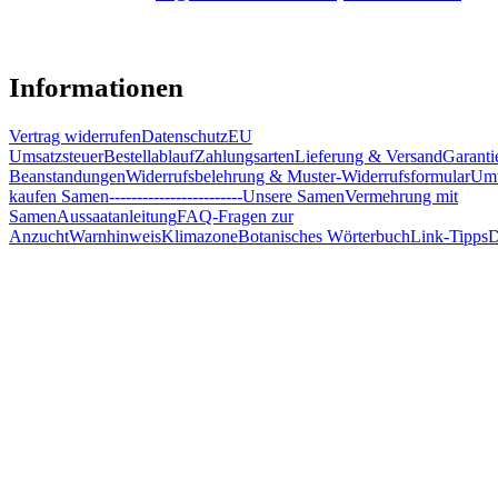
Informationen
Vertrag widerrufen
Datenschutz
EU
Umsatzsteuer
Bestellablauf
Zahlungsarten
Lieferung & Versand
Garanti
Beanstandungen
Widerrufsbelehrung & Muster-Widerrufsformular
Umw
kaufen Samen
------------------------
Unsere Samen
Vermehrung mit
Samen
Aussaatanleitung
FAQ-Fragen zur
Anzucht
Warnhinweis
Klimazone
Botanisches Wörterbuch
Link-Tipps
D