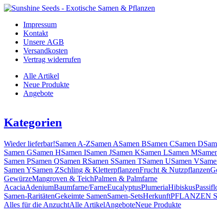
Impressum
Kontakt
Unsere AGB
Versandkosten
Vertrag widerrufen
Alle Artikel
Neue Produkte
Angebote
Kategorien
Wieder lieferbar!
Samen A-Z
Samen A
Samen B
Samen C
Samen D
Sam
Samen G
Samen H
Samen I
Samen J
Samen K
Samen L
Samen M
Same
Samen P
Samen Q
Samen R
Samen S
Samen T
Samen U
Samen V
Same
Samen Y
Samen Z
Schling & Kletterpflanzen
Frucht & Nutzpflanzen
G
Gewürze
Mangroven & Teich
Palmen & Palmfarne
Acacia
Adenium
Baumfarne/Farne
Eucalyptus
Plumeria
Hibiskus
Passifl
Samen-Raritäten
Gekeimte Samen
Samen-Sets
Herkunft
PFLANZEN 
Alles für die Anzucht
Alle Artikel
Angebote
Neue Produkte