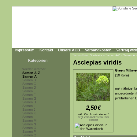
Impressum
Kontakt
Unsere AGB
Versandkosten
Vertrag wid
Sie sind hier:
Startseite
»
Samen A-Z
»
Samen A
Kategorien
Asclepias viridis
Wieder lieferbar!
Green Milkwe
Samen A-Z
(10 Korn)
Samen A
Samen B
Samen C
Samen D
mehrjährige, k
Samen E
angeordneten la
Samen F
pinkfarbenen B
Samen G
Samen H
Samen I
2,50
€
Samen J
Samen K
inkl. 7% Umsatzsteuer *
Samen L
zzgl.Versandkosten, hier
klicken
Samen M
Samen N
Samen O
Samen P
Samen Q