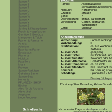
Steckbrief
Samen R
Familie:
Asclepiadaceae
Samen S
Schwalbenwurzgewächs
Samen T
Herkunft:
Nordamerika
Samen U
Gruppe:
Strauch
Samen V
Zone:
7
Samen W
Überwinterung:
entfällt, da frosthart
Samen X
Verwendung:
Garten, Topfgarten,
Samen Y
Wintergarten
Samen Z
Giftig:
Milchsaft
Schling & Kletterpflanzen
Frucht & Nutzpflanzen
Gemüse & Gewürze
Anzuchtanleitung
Mangroven & Teich
Vermehrung:
Samen/Steckling
Palmen & Palmfarne
Vorbehandlung:
0
Acacia
Stratifikation:
ca. 6-8 Wochen i
Adenium
Kalthaus
Baumfarne/Farne
Aussaat Zeit:
ganzjährig
Eucalyptus
Aussaat Tiefe:
nur leicht mit Su
Plumeria
Aussaat Substrat:
Kokohum oder Anz
Hibiskus
Aussaat Alternative:
Herbst/Winter im 
Passiflora
Aussaat Temperatur:
ca. 18-20°C
Musa
Aussaat Standort:
hell + konstant fe
Proteen
Keimzeit:
bis Keimung erfol
Samen-Raritäten
Schädlinge:
Spinnmilben > be
Gekeimte Samen
Samen-Sets
Dienstag, 16. Augus
Herkunft
PFLANZEN SHOP
Für eine größere Darstellung klicken Sie auf 
Bücher
Alles für die Anzucht
Alle Artikel
Angebote
Neue Produkte
Schnellsuche
Ich habe eine Frage zu
Asclepias viridis
Für weitere Informationen, bes