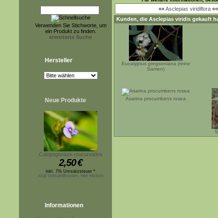
««
Asclepias viridiflora
«
Kunden, die
Asclepias viridis
gekauft h
Verwenden Sie Stichworte, um
ein Produkt zu finden.
erweiterte Suche
Hersteller
Eucalyptus gregsoniana (reine
Samen)
Asarina procumbens rosea
Neue Produkte
S
Calopogonium mucunoides
2,50
€
inkl. 7% Umsatzsteuer *
zzgl.Versandkosten, hier klicken
Informationen