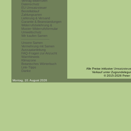
Vertrag widerrufen
Datenschutz
EU Umsatzsteuer
Bestellablauf
Zahlungsarten
Lieferung & Versand
Garantie & Beanstandungen
Widerrufsbelehrung &
Muster-Widerrufsformular
Umweltschutz
Wir kaufen Samen
------------------------
Unsere Samen
Vermehrung mit Samen
Aussaatanleitung
FAQ-Fragen zur Anzucht
Warnhinweis
Klimazone
Botanisches Wörterbuch
Link-Tipps
Alle Preise inklusive
Umsatzsteue
Danke
Verkauf unter Zugrundelegu
© 2015-2026 Peter
Montag, 10. August 2026