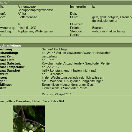
kbrief
lie:
Annonaceae
Immergrün:
ja
Schuppenapfelgewächse
unft:
Afrika
Duft:
ppe:
Kletterpflanze
Blüte:
gelb, gold, hellgelb, zitronen
dunkelgelb, ocker
e:
10
Blütezeit:
winterung:
mind. 5-10°C
Früchte:
Beeren
wendung:
Topfgarten, Wintergarten
Standort:
vollsonnig-halbschattig
g:
Rarität:
uchtanleitung
mehrung:
Samen/Stecklinge
behandlung:
ca. 24-48 Std. im lauwarmen Wasser einweichen
aat Zeit:
ganzjährig
aat Tiefe:
ca. 1 cm
aat Substrat:
Kokohum oder Anzuchterde + Sand oder Perlite
saat Temperatur:
ca. 22-25°C
aat Standort:
hell + konstant feucht halten, nicht naß
zeit:
ca. 1-3 Monate
ssen:
in der Wachstumsperiode reichlich wässern
gen:
alle 2 Wochen 0,2%ig oder Langzeitdünger
dlinge:
Spinnmilben > besonders unter Glas
trat:
Einheitserde + Sand oder Perlite
Mittwoch, 23. April 2014
ine größere Darstellung klicken Sie auf das Bild.