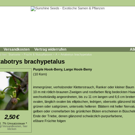
Versandkosten
Vertrag widerrufen
All
d hier:
Startseite
»
Frucht & Nutzpflanzen
»
A
»
Artabotrys brachypetalus
tabotrys brachypetalus
Purple Hook-Berry, Large Hook-Berry
(10 Korn)
immergrüner, verholzender Kletterstrauch, Ranker oder kleiner Baum 
10 m mit rötlich-braunen Zweigen und rostfarben filzig bedeckten Haa
wechselständig angeordneten, bis zu 11 cm langen und 6,6 cm breiten
ovalen, länglich ovalen bis elliptischen, ledrigen, oberseits glänzend bl
grünen oder sattgrünen, unterseits helleren Blättern mit heller Nervatu
gelben oder cremefarben bis grünlichen Blüten erscheinen in Büsche
2,50
€
Ende der Triebe, denen glänzend schwärzlich-purpurfarbene,
eßbare Früchte folgen
kl. 7% Umsatzsteuer *
gl.Versandkosten, hier
klicken