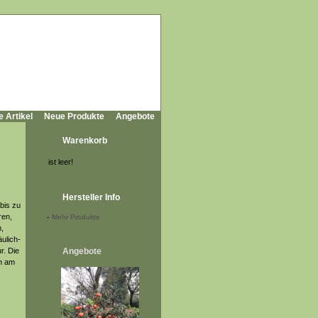
e Artikel
Neue Produkte
Angebote
Warenkorb
ist leer!
Hersteller Info
bis zu
ren,
-
Mehr Produkte
,
äulich-
r. Die
Angebote
ln am