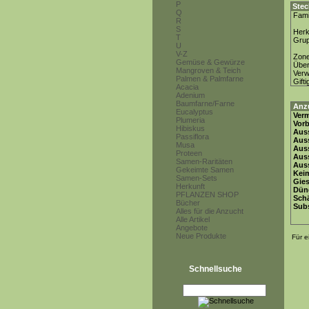
P
Stec
Q
Fami
R
S
Herk
T
Gru
U
V-Z
Zon
Gemüse & Gewürze
Über
Mangroven & Teich
Ver
Palmen & Palmfarne
Gifti
Acacia
Adenium
Baumfarne/Farne
Anz
Eucalyptus
Ver
Plumeria
Vor
Hibiskus
Auss
Passiflora
Auss
Musa
Auss
Proteen
Aus
Samen-Raritäten
Auss
Gekeimte Samen
Keim
Samen-Sets
Gie
Herkunft
Dün
PFLANZEN SHOP
Schä
Bücher
Subs
Alles für die Anzucht
Alle Artikel
Angebote
Neue Produkte
Für e
Schnellsuche