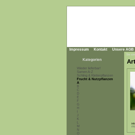
Impressum
Kontakt
Unsere AGB
Sie sin
Kategorien
Ar
Wieder lieferbar!
Samen A-Z
Schling & Kletterpflanzen
Frucht & Nutzpflanzen
A
B
C
D
E
F
G
H
I
J
K
L
in
M
zz
N
O