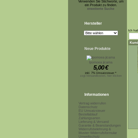
Verwenden Sie Stichworte, um
ein Produkt zu finden.
erweiterte Suche
Hersteller
Ich ha
Kund
Neue Produkte
Ipomoea jicama
5,00
€
inkl. 7% Umsatzsteuer *
zzgl.Versandkosten, hier klicken
Informationen
Vertrag widerrufen
Datenschutz
EU Umsatzsteuer
Bestellablauf
Zahlungsarten
Lieferung & Versand
Garantie & Beanstandungen
Widerrufsbelehrung &
Muster-Widerrufsformular
Umweltschutz