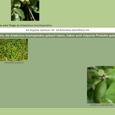
be eine Frage zu
Artabotrys brachypetalus
««
Argania spinosa*
««
»»
Artemisia absinthium
»»
en, die
Artabotrys brachypetalus
gekauft haben, haben auch folgende Produkte geka
Centella asiatica
Ziziphus mauritania