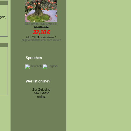
gelb,
Diospyros cathayensis
64,20EUR
32,10
€
inkl. 7% Umsatzsteuer *
zzgl.Versandkosten, hier klicken
Sprachen
Wer ist online?
Zur Zeit sind
567 Gäste
online.