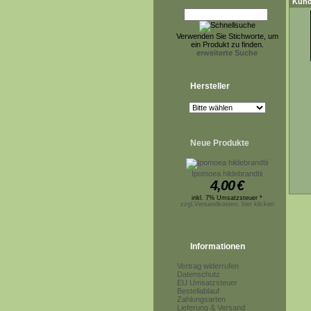
Kund
Verwenden Sie Stichworte, um
ein Produkt zu finden.
erweiterte Suche
Hersteller
Neue Produkte
Ipomoea hildebrandtii
4,00
€
inkl. 7% Umsatzsteuer *
zzgl.Versandkosten, hier klicken
Informationen
Vertrag widerrufen
Datenschutz
EU Umsatzsteuer
Bestellablauf
Zahlungsarten
Lieferung & Versand