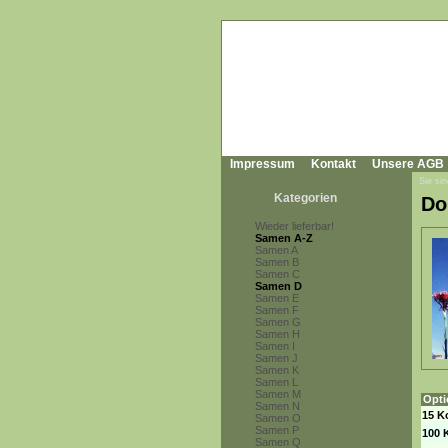
Impressum
Kontakt
Unsere AGB
Sie sin
Kategorien
Do
Wieder lieferbar!
Samen A-Z
Samen A
Samen B
Samen C
Samen D
Samen E
Samen F
Samen G
Samen H
Samen I
Samen J
Samen K
Samen L
Samen M
Opti
Samen N
15 K
Samen O
Samen P
100 
Samen Q