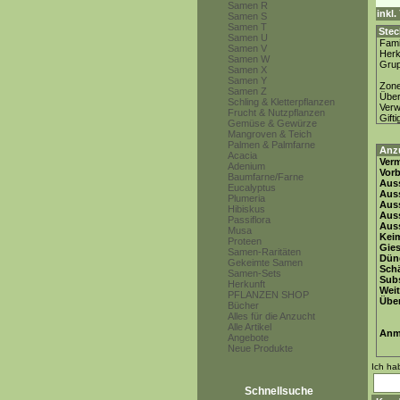
Samen R
inkl
Samen S
Samen T
Stec
Samen U
Fami
Samen V
Herk
Samen W
Gru
Samen X
Samen Y
Zon
Samen Z
Über
Schling & Kletterpflanzen
Ver
Frucht & Nutzpflanzen
Gifti
Gemüse & Gewürze
Mangroven & Teich
Palmen & Palmfarne
Anz
Acacia
Ver
Adenium
Vor
Baumfarne/Farne
Auss
Eucalyptus
Auss
Plumeria
Auss
Hibiskus
Aus
Passiflora
Auss
Musa
Keim
Proteen
Gie
Samen-Raritäten
Dün
Gekeimte Samen
Schä
Samen-Sets
Subs
Herkunft
Weit
PFLANZEN SHOP
Übe
Bücher
Alles für die Anzucht
Alle Artikel
Anm
Angebote
Neue Produkte
Ich ha
Schnellsuche