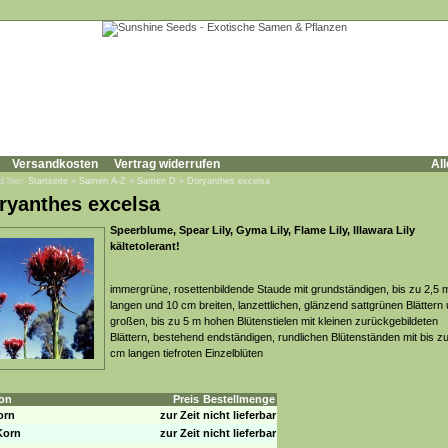
Versandkosten
Vertrag widerrufen
All
d hier:
Startseite
»
Samen A-Z
»
Samen D
»
Doryanthes excelsa
ryanthes excelsa
Speerblume, Spear Lily, Gyma Lily, Flame Lily, Illawara Lily
kältetolerant!
immergrüne, rosettenbildende Staude mit grundständigen, bis zu 2,5 
langen und 10 cm breiten, lanzettlichen, glänzend sattgrünen Blättern
großen, bis zu 5 m hohen Blütenstielen mit kleinen zurückgebildeten
Blättern, bestehend endständigen, rundlichen Blütenständen mit bis z
cm langen tiefroten Einzelblüten
on
Preis
Bestellmenge
orn
zur Zeit nicht lieferbar
Korn
zur Zeit nicht lieferbar