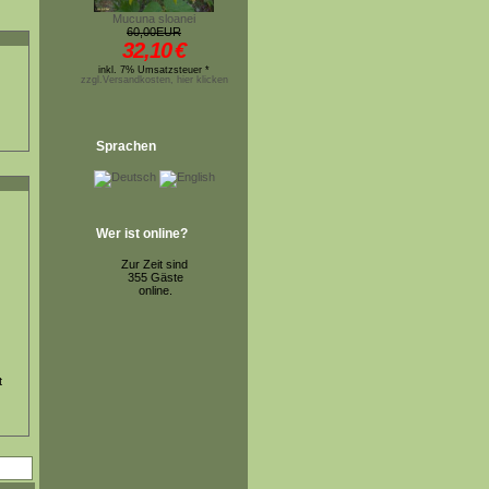
Mucuna sloanei
60,00EUR
32,10
€
inkl. 7% Umsatzsteuer *
zzgl.Versandkosten, hier klicken
Sprachen
Wer ist online?
Zur Zeit sind
355 Gäste
online.
t