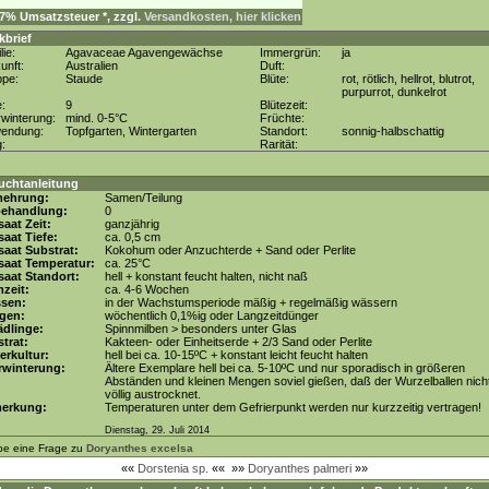
. 7% Umsatzsteuer *, zzgl.
Versandkosten, hier klicken
kbrief
lie:
Agavaceae Agavengewächse
Immergrün:
ja
unft:
Australien
Duft:
ppe:
Staude
Blüte:
rot, rötlich, hellrot, blutrot,
purpurrot, dunkelrot
e:
9
Blütezeit:
winterung:
mind. 0-5°C
Früchte:
wendung:
Topfgarten, Wintergarten
Standort:
sonnig-halbschattig
g:
Rarität:
uchtanleitung
mehrung:
Samen/Teilung
behandlung:
0
aat Zeit:
ganzjährig
aat Tiefe:
ca. 0,5 cm
aat Substrat:
Kokohum oder Anzuchterde + Sand oder Perlite
saat Temperatur:
ca. 25°C
aat Standort:
hell + konstant feucht halten, nicht naß
zeit:
ca. 4-6 Wochen
ssen:
in der Wachstumsperiode mäßig + regelmäßig wässern
gen:
wöchentlich 0,1%ig oder Langzeitdünger
dlinge:
Spinnmilben > besonders unter Glas
trat:
Kakteen- oder Einheitserde + 2/3 Sand oder Perlite
erkultur:
hell bei ca. 10-15ºC + konstant leicht feucht halten
rwinterung:
Ältere Exemplare hell bei ca. 5-10ºC und nur sporadisch in größeren
Abständen und kleinen Mengen soviel gießen, daß der Wurzelballen nich
völlig austrocknet.
erkung:
Temperaturen unter dem Gefrierpunkt werden nur kurzzeitig vertragen!
Dienstag, 29. Juli 2014
be eine Frage zu
Doryanthes excelsa
««
Dorstenia sp.
««
»»
Doryanthes palmeri
»»