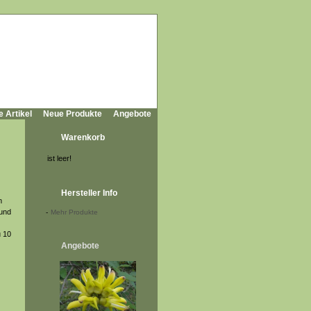
e Artikel
Neue Produkte
Angebote
Warenkorb
ist leer!
Hersteller Info
m
 und
-
Mehr Produkte
u 10
Angebote