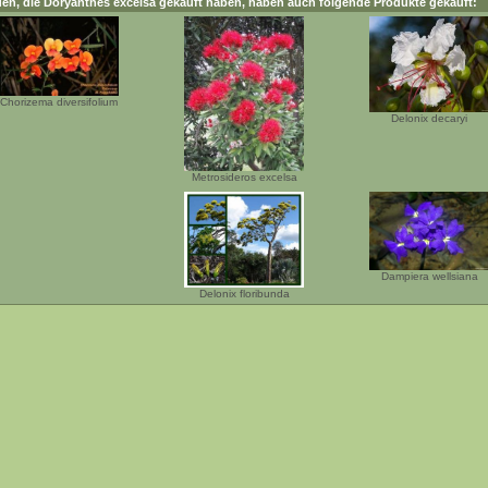
en, die
Doryanthes excelsa
gekauft haben, haben auch folgende Produkte gekauft:
Chorizema diversifolium
Delonix decaryi
Metrosideros excelsa
Dampiera wellsiana
Delonix floribunda