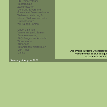
EU Umsatzsteuer
Bestellablauf
Zahlungsarten
Lieferung & Versand
Garantie & Beanstandungen
Widerrufsbelehrung &
Muster-Widerrufsformular
Umweltschutz
Wir kaufen Samen
------------------------
Unsere Samen
Vermehrung mit Samen
Aussaatanleitung
FAQ-Fragen zur Anzucht
Warnhinweis
Klimazone
Botanisches Wörterbuch
Link-Tipps
Alle Preise inklusive
Umsatzsteue
Danke
Verkauf unter Zugrundelegu
© 2015-2026 Peter
Samstag, 8. August 2026