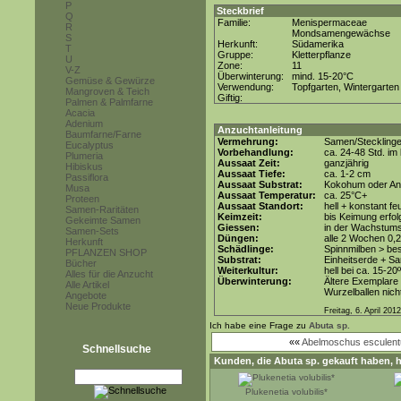
P
Steckbrief
Q
Familie:
Menispermaceae
R
Mondsamengewächse
S
Herkunft:
Südamerika
T
Gruppe:
Kletterpflanze
U
Zone:
11
V-Z
Überwinterung:
mind. 15-20°C
Gemüse & Gewürze
Verwendung:
Topfgarten, Wintergarten
Mangroven & Teich
Giftig:
Palmen & Palmfarne
Acacia
Adenium
Anzuchtanleitung
Baumfarne/Farne
Vermehrung:
Samen/Steckling
Eucalyptus
Vorbehandlung:
ca. 24-48 Std. i
Plumeria
Aussaat Zeit:
ganzjährig
Hibiskus
Aussaat Tiefe:
ca. 1-2 cm
Passiflora
Aussaat Substrat:
Kokohum oder Anz
Musa
Aussaat Temperatur:
ca. 25°C+
Proteen
Aussaat Standort:
hell + konstant fe
Samen-Raritäten
Keimzeit:
bis Keimung erfol
Gekeimte Samen
Giessen:
in der Wachstum
Samen-Sets
Düngen:
alle 2 Wochen 0,
Herkunft
Schädlinge:
Spinnmilben > be
PFLANZEN SHOP
Substrat:
Einheitserde + Sa
Bücher
Weiterkultur:
hell bei ca. 15-20
Alles für die Anzucht
Überwinterung:
Ältere Exemplare 
Alle Artikel
Wurzelballen nicht
Angebote
Neue Produkte
Freitag, 6. April 2012
Ich habe eine Frage zu
Abuta sp.
««
Abelmoschus esculentu
Schnellsuche
Kunden, die
Abuta sp.
gekauft haben, h
Plukenetia volubilis*