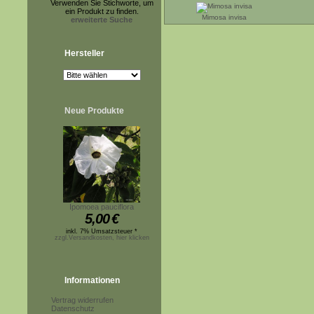
Verwenden Sie Stichworte, um
ein Produkt zu finden.
Mimosa invisa
erweiterte Suche
Hersteller
Neue Produkte
Ipomoea pauciflora
5,00
€
inkl. 7% Umsatzsteuer *
zzgl.Versandkosten, hier klicken
Informationen
Vertrag widerrufen
Datenschutz