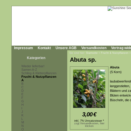
Impressum
Kontakt
Unsere AGB
Versandkosten
Vertrag wid
Sie sind hier:
Startseite
»
Frucht & Nutzpflanzen
Kategorien
Abuta sp.
Wieder lieferbar!
Abuta
Samen A-Z
(5 Korn)
Schling & Kletterpflanzen
Frucht & Nutzpflanzen
A
laubabwerfend
B
langgestielten,
C
D
Blättern und z
E
Blüten entwick
F
Büscheln, die 
G
H
I
J
3,00
€
K
L
inkl. 7% Umsatzsteuer *
M
zzgl.Versandkosten, hier
N
klicken
O