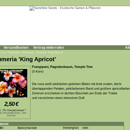
Versandkosten
Vertrag widerrufen
All
d hier:
Startseite
»
Plumeria
»
Plumeria 'King Apricot'
umeria 'King Apricot'
Frangipani, Pagodenbaum, Temple Tree
(5 Korn)
Die rosa-weiß-pinkfarben getönten Blüten mit breit ovalen, leicht
überlappenden Petalen, pinkfarbenem Band und großem apricotfarbe
Zentrum erscheinen in dichten Büscheln am Ende der Triebe
und verströmen einen intensiven Duft
2,50
€
kl. 7% Umsatzsteuer *
gl.Versandkosten, hier
klicken
kbrief
lie:
Apocynaceae
Immergrün:
nein