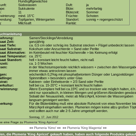
Hundsgiftgewächse
unft:
Südostasien
Duft:
ja
ppe:
Sukkulente
Blüte:
mehrfarbig
e:
11
Blütezeit:
Sommer
winterung:
mind. 15°C
Früchte:
Schoten
wendung:
Topfgarten, Wintergarten
Standort:
sonnig + regengeschützt
g:
Milchsaft
Rarität:
uchtanleitung
mehrung:
Samen/Stecklinge/Veredelung
aat Zeit:
ganzjährig
aat Tiefe:
ca. 0,5 cm oder schräg ins Substrat stecken + Flügel unbedeckt lassen
aat Substrat:
Kokohum oder Anzuchterde + Sand oder Perlite
aat Alternative:
im Keimbeutel mit feuchter Küchenrolle > bis Keimung erfolgt
saat Temperatur:
ca. 25°C
aat Standort:
hell + konstant leicht feucht halten, nicht naß
zeit:
ca. 1-3 Wochen
ssen:
in der Wachstumsperiode reichlich wässern + zwischen den Wassergab
immer etwas antrocknen lassen
gen:
wöchentlich 0,2%ig mit phosphatbetontem Dünger oder Langzeitdünger
dlinge:
Spinnmilben > besonders unter Glas
trat:
Kakteen- oder Einheitserde + 2/3 Sand oder Perlite
erkultur:
hell bei ca. 15-20°C + konstant leicht feucht halten
rwinterung:
Ältere Exemplare hell bei ca.15ºC und so trocken wie möglich halten, d.h
wird nur sporadisch, in kleinen Mengen und größeren Abständen gewäss
Sobald der Neuaustrieb, meist ab März/April, können die Wassergaben
langsam gesteigert werden.
erkung:
Für die Blütenbilding muß eine absolute Ruhezeit von etwa November bi
März/April eingehalten werden. Plumerien mögen keine allzu großen Töp
und sollten auch nur alle 2-5 Jahre umgetopft werden.
Sonntag, 17. Juni 2012
be eine Frage zu
Plumeria 'King Apricot'
««
Plumeria 'Kimo'
««
»»
Plumeria 'King Magenta'
»»
en, die
Plumeria 'King Apricot'
gekauft haben, haben auch folgende Produkte gekauf