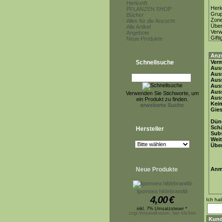
Herkunft
Herk
PFLANZEN SHOP
Gru
Bücher
Zon
Alles für die Anzucht
Über
Alle Artikel
Ver
Angebote
Gifti
Neue Produkte
Anz
Schnellsuche
Ver
Auss
Auss
Auss
Auss
Aus
Verwenden Sie Stichworte, um
Auss
ein Produkt zu finden.
Keim
erweiterte Suche
Gie
Dün
Schä
Hersteller
Subs
Weit
Übe
Neue Produkte
Anm
Ipomoea hildebrandtii
4,00
€
Ich ha
inkl. 7% Umsatzsteuer *
zzgl.Versandkosten, hier klicken
Kund