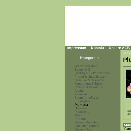
Impressum
Kontakt
Unsere AGB
Sie sin
Kategorien
Pl
Wieder lieferbar!
Samen A-Z
Schling & Kletterpflanzen
Frucht & Nutzpflanzen
Gemüse & Gewürze
Mangroven & Teich
Palmen & Palmfarne
Acacia
Adenium
Baumfarne/Farne
Eucalyptus
Plumeria
Hibiskus
in
Passiflora
zz
Musa
Proteen
Samen-Raritäten
Stec
Gekeimte Samen
Fami
Samen-Sets