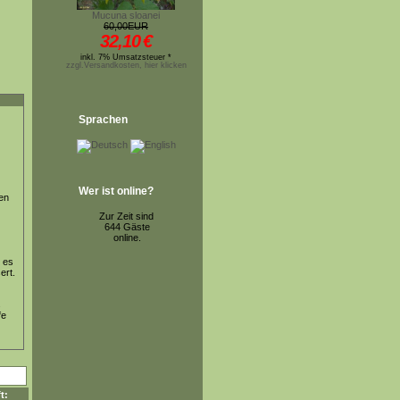
Mucuna sloanei
60,00EUR
32,10
€
inkl. 7% Umsatzsteuer *
zzgl.Versandkosten, hier klicken
Sprachen
Wer ist online?
en
Zur Zeit sind
644 Gäste
online.
. es
ert.
s
fe
t: