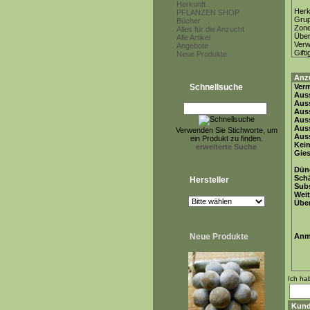
Herkunft
Herk
PFLANZEN SHOP
Gru
Bücher
Zon
Alles für die Anzucht
Über
Alle Artikel
Ver
Angebote
Gifti
Neue Produkte
Anz
Schnellsuche
Ver
Auss
Auss
Auss
Auss
Aus
Verwenden Sie Stichworte, um
Auss
ein Produkt zu finden.
Keim
erweiterte Suche
Gie
Dün
Schä
Hersteller
Subs
Weit
Übe
Neue Produkte
Anm
Ich ha
Kund