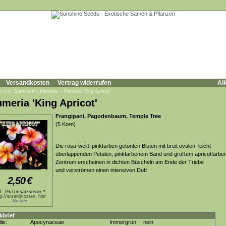
Versandkosten
Vertrag widerrufen
All
d hier:
Startseite
»
Plumeria
»
Plumeria 'King Apricot'
umeria 'King Apricot'
Frangipani, Pagodenbaum, Temple Tree
(5 Korn)
Die rosa-weiß-pinkfarben getönten Blüten mit breit ovalen, leicht
überlappenden Petalen, pinkfarbenem Band und großem apricotfarbe
Zentrum erscheinen in dichten Büscheln am Ende der Triebe
und verströmen einen intensiven Duft
2,50
€
kl. 7% Umsatzsteuer *
gl.Versandkosten, hier
klicken
kbrief
lie:
Apocynaceae
Immergrün:
nein