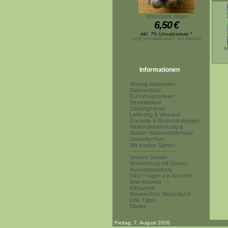
Unonopsis pittieri
6,50
€
inkl. 7% Umsatzsteuer *
zzgl.Versandkosten, hier klicken
M
Informationen
Vertrag widerrufen
Datenschutz
EU Umsatzsteuer
Bestellablauf
Zahlungsarten
Lieferung & Versand
Garantie & Beanstandungen
Widerrufsbelehrung &
Muster-Widerrufsformular
Umweltschutz
Wir kaufen Samen
------------------------
Unsere Samen
Vermehrung mit Samen
Aussaatanleitung
FAQ-Fragen zur Anzucht
Warnhinweis
Klimazone
Botanisches Wörterbuch
Link-Tipps
Danke
Freitag, 7. August 2026