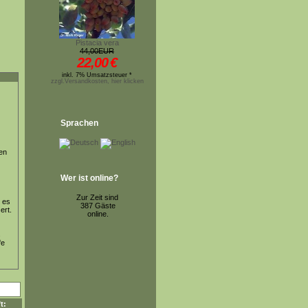
Pistacia vera
44,00EUR
22,00
€
inkl. 7% Umsatzsteuer *
zzgl.Versandkosten, hier klicken
Sprachen
en
Wer ist online?
Zur Zeit sind
. es
387 Gäste
ert.
online.
s
fe
t: