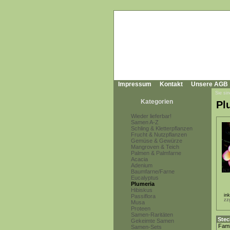
Impressum
Kontakt
Unsere AGB
Sie sin
Kategorien
Pl
Wieder lieferbar!
Samen A-Z
Schling & Kletterpflanzen
Frucht & Nutzpflanzen
Gemüse & Gewürze
Mangroven & Teich
Palmen & Palmfarne
Acacia
Adenium
Baumfarne/Farne
Eucalyptus
Plumeria
Hibiskus
in
Passiflora
zz
Musa
Proteen
Samen-Raritäten
Stec
Gekeimte Samen
Fami
Samen-Sets