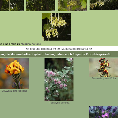
be eine Frage zu
Mucuna holtonii
««
Mucuna gigantea
««
»»
Mucuna macrocarpa
»»
en, die
Mucuna holtonii
gekauft haben, haben auch folgende Produkte gekauft:
Daviesia genistifolia
Dillwynia cinerascens
Podalyria sericea