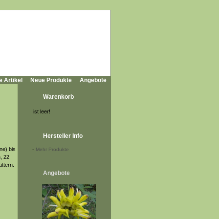
e Artikel
Neue Produkte
Angebote
Warenkorb
ist leer!
Hersteller Info
ne) bis
-
Mehr Produkte
, 22
ättern.
Angebote