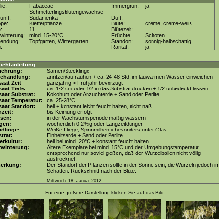
lie:
Fabaceae
Immergrün:
ja
Schmetterlingsblütengewächse
unft:
Südamerika
Duft:
ppe:
Kletterpflanze
Blüte:
creme, creme-weiß
e:
11
Blütezeit:
winterung:
mind. 15-20°C
Früchte:
Schoten
wendung:
Topfgarten, Wintergarten
Standort:
sonnig-halbschattig
g:
Rarität:
ja
uchtanleitung
mehrung:
Samen/Stecklinge
behandlung:
anritzen/aufrauhen + ca. 24-48 Std. im lauwarmen Wasser einweichen
aat Zeit:
ganzjährig > Frühjahr bevorzugt
aat Tiefe:
ca. 1-2 cm oder 1/2 in das Substrat drücken + 1/2 unbedeckt lassen
aat Substrat:
Kokohum oder Anzuchterde + Sand oder Perlite
saat Temperatur:
ca. 25-28°C
aat Standort:
hell + konstant leicht feucht halten, nicht naß
zeit:
bis Keimung erfolgt
ssen:
in der Wachstumsperiode mäßig wässern
gen:
wöchentlich 0,2%ig oder Langzeitdünger
dlinge:
Weiße Fliege, Spinnmilben > besonders unter Glas
trat:
Einheitserde + Sand oder Perlite
erkultur:
hell bei mind. 20°C + konstant feucht halten
rwinterung:
Ältere Exemplare bei mind. 15°C und der Umgebungstemperatur
entsprechend nur soviel gießen, daß der Wurzelballen nicht völlig
austrocknet.
erkung:
Der Standort der Pflanzen sollte in der Sonne sein, die Wurzeln jedoch i
Schatten. Rückschnitt nach der Blüte.
Mittwoch, 18. Januar 2012
Für eine größere Darstellung klicken Sie auf das Bild.