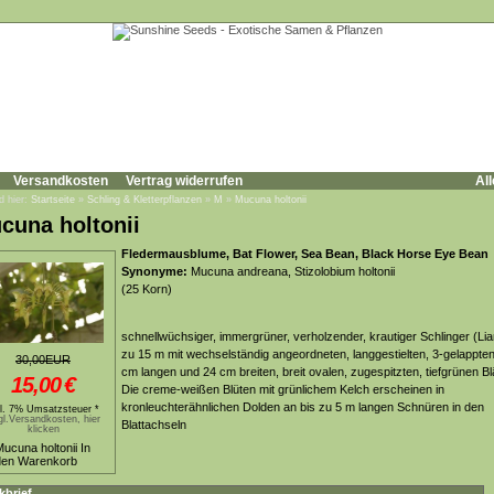
Versandkosten
Vertrag widerrufen
All
d hier:
Startseite
»
Schling & Kletterpflanzen
»
M
»
Mucuna holtonii
cuna holtonii
Fledermausblume, Bat Flower, Sea Bean, Black Horse Eye Bean
Synonyme:
Mucuna andreana, Stizolobium holtonii
(25 Korn)
schnellwüchsiger, immergrüner, verholzender, krautiger Schlinger (Lia
zu 15 m mit wechselständig angeordneten, langgestielten, 3-gelappten
30,00EUR
cm langen und 24 cm breiten, breit ovalen, zugespitzten, tiefgrünen Bl
15,00
€
Die creme-weißen Blüten mit grünlichem Kelch erscheinen in
kronleuchterähnlichen Dolden an bis zu 5 m langen Schnüren in den
kl. 7% Umsatzsteuer *
gl.Versandkosten, hier
Blattachseln
klicken
kbrief