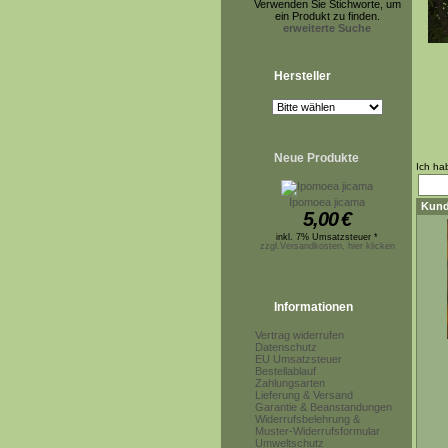
Verwenden Sie Stichworte, um
ein Produkt zu finden.
erweiterte Suche
Hersteller
Neue Produkte
Ich ha
Ipomoea jicama
Kund
5,00
€
inkl. 7% Umsatzsteuer *
zzgl.Versandkosten, hier klicken
Informationen
Vertrag widerrufen
Datenschutz
EU Umsatzsteuer
Bestellablauf
Zahlungsarten
Lieferung & Versand
Garantie & Beanstandungen
Widerrufsbelehrung &
Muster-Widerrufsformular
Umweltschutz