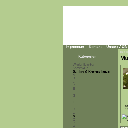
Impressum
Kontakt
Unsere AGB
Sie sin
Kategorien
Mu
Wieder lieferbar!
Samen A-Z
Schling & Kletterpflanzen
A
B
C
D
E
F
G
H
I
J
in
zz
K
L
M
O
P
R
Stec