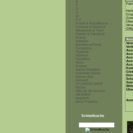
S
Fami
T
U
Herk
V
Gru
W
Zon
X-Z
Über
Frucht & Nutzpflanzen
Ver
Gemüse & Gewürze
Gifti
Mangroven & Teich
Palmen & Palmfarne
Acacia
Anz
Adenium
Ver
Baumfarne/Farne
Vor
Eucalyptus
Auss
Plumeria
Auss
Hibiskus
Auss
Passiflora
Aus
Musa
Auss
Proteen
Keim
Samen-Raritäten
Gie
Gekeimte Samen
Dün
Samen-Sets
Schä
Herkunft
Subs
PFLANZEN SHOP
Weit
Bücher
Übe
Alles für die Anzucht
Alle Artikel
Angebote
Anm
Neue Produkte
Schnellsuche