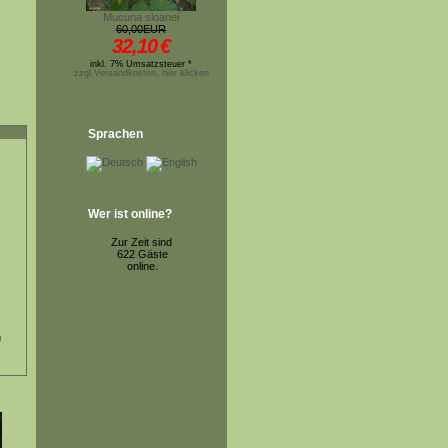
Mucuna sloanei
60,00EUR
32,10
€
inkl. 7% Umsatzsteuer *
zzgl.Versandkosten, hier klicken
Sprachen
Wer ist online?
Zur Zeit sind
622 Gäste
online.
m