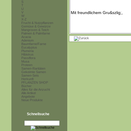
S
T
U
V
W
X-Z
Frucht & Nutzpflanzen
Gemüse & Gewürze
Mangroven & Teich
Palmen & Palmfarne
Acacia
Adenium
Baumfarne/Farne
Eucalyptus
Plumeria
Hibiskus
Passiflora
Musa
Proteen
Samen-Raritäten
Gekeimte Samen
Samen-Sets
Herkunft
PFLANZEN SHOP
Bücher
Alles für die Anzucht
Alle Artikel
Angebote
Neue Produkte
Schnellsuche