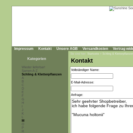
Impressum
Kontakt
Unsere AGB
Versandkosten
Vertrag wid
Sie sind hier:
Startseite
»
Schling & Kletterpflanze
Kategorien
Kontakt
Wieder lieferbar!
Vollständiger Name:
Samen A-Z
Schling & Kletterpflanzen
A
B
E-Mail-Adresse:
C
D
E
Anfrage:
F
G
H
I
J
K
L
M
O
P
R