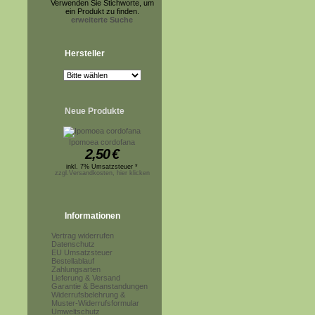
Verwenden Sie Stichworte, um
ein Produkt zu finden.
erweiterte Suche
Hersteller
Neue Produkte
Ipomoea cordofana
2,50
€
inkl. 7% Umsatzsteuer *
zzgl.Versandkosten, hier klicken
Informationen
Vertrag widerrufen
Datenschutz
EU Umsatzsteuer
Bestellablauf
Zahlungsarten
Lieferung & Versand
Garantie & Beanstandungen
Widerrufsbelehrung &
Muster-Widerrufsformular
Umweltschutz