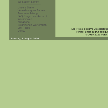
Wir kaufen Samen
------------------------
Unsere Samen
Vermehrung mit Samen
Aussaatanleitung
FAQ-Fragen zur Anzucht
Warnhinweis
Klimazone
Botanisches Wörterbuch
Link-Tipps
Alle Preise inklusive
Umsatzsteue
Danke
Verkauf unter Zugrundelegu
© 2015-2026 Peter
Samstag, 8. August 2026